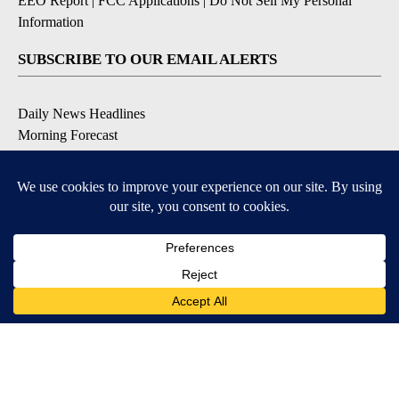
EEO Report
|
FCC Applications
|
Do Not Sell My Personal
Information
SUBSCRIBE TO OUR EMAIL ALERTS
Daily News Headlines
Morning Forecast
Breaking News
Severe Weather
Contests & Promotions
Coronavirus Updates
DOWNLOAD OUR APPS
Available for iOS and Android