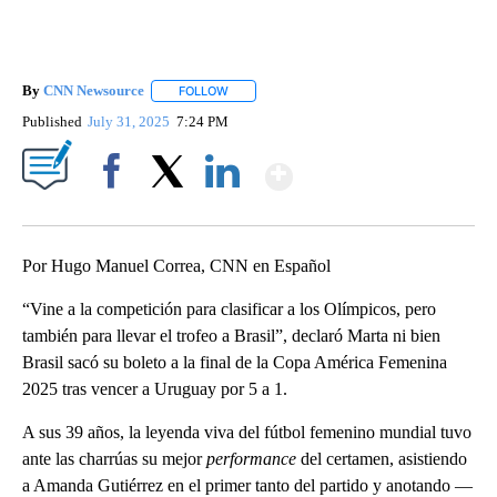
By
CNN Newsource
FOLLOW
FOLLOW "" TO RECEIVE NOTIFICATIONS ABOU
Published
July 31, 2025
7:24 PM
Show More
Facebook
X
LinkedIn
Por Hugo Manuel Correa, CNN en Español
“Vine a la competición para clasificar a los Olímpicos, pero
también para llevar el trofeo a Brasil”, declaró Marta ni bien
Brasil sacó su boleto a la final de la Copa América Femenina
2025 tras vencer a Uruguay por 5 a 1.
A sus 39 años, la leyenda viva del fútbol femenino mundial tuvo
ante las charrúas su mejor
performance
del certamen, asistiendo
a Amanda Gutiérrez en el primer tanto del partido y anotando —