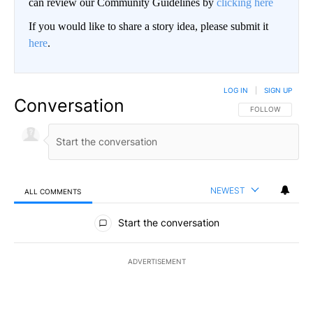
can review our Community Guidelines by
clicking here
If you would like to share a story idea, please submit it
here
.
LOG IN
|
SIGN UP
Conversation
FOLLOW THIS CO
FOLLOW
NEWEST
ALL COMMENTS
All Comments
Start the conversation
ADVERTISEMENT