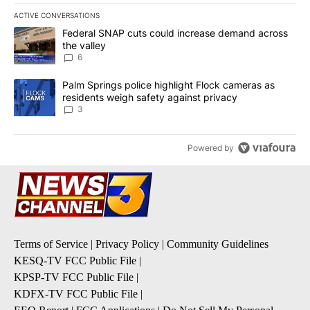
ACTIVE CONVERSATIONS
The following is a list of the most commented articles in the last 7
A trending article titled "Federal SNAP cuts could increase dema
Federal SNAP cuts could increase demand across
the valley
6
A trending article titled "Palm Springs police highlight Flock ca
Palm Springs police highlight Flock cameras as
residents weigh safety against privacy
3
Powered by
Terms of Service
|
Privacy Policy
|
Community Guidelines
KESQ-TV FCC Public File
|
KPSP-TV FCC Public File
|
KDFX-TV FCC Public File
|