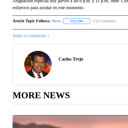
Asignacion especial hoy jueves a las 6 p.m. y 11 p.m., mire 'C
esfuerzos para ayudar en este momento.
Article Topic Follows:
News
233 Followers
FOLLOW
FOLLOW "NEWS" TO RECEIVE
Jump to comments ↓
Carlos Trejo
MORE NEWS