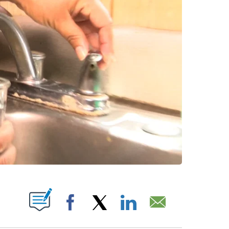
UT NEW PAGES ON "".
Facebook
X
LinkedIn
Email