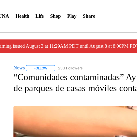
UNA
Health
Life
Shop
Play
Share
arning issued August 3 at 11:29AM PDT until August 8 at 8:00PM 
News
233 Followers
FOLLOW
FOLLOW "NEWS" TO RECEIVE NOTIFICATIONS ABOUT 
“Comunidades contaminadas” Ayud
de parques de casas móviles cont