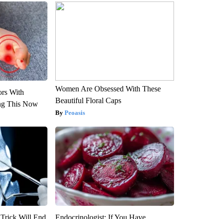
Women Are Obsessed With These
ors With
Beautiful Floral Caps
ng This Now
Peoasis
 Trick Will End
Endocrinologist: If You Have