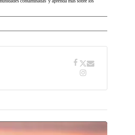
omunidades contaminadas' y aprenda más sobre los
 NOTIFICATIONS ABOUT NEW PAGES ON "NEWS".