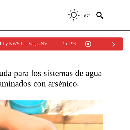
87°
PDT by NWS Las Vegas NV
1 of 96
NEW PAGES ON "NEWS".
a para los sistemas de agua
aminados con arsénico.