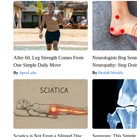
After 60, Leg Strength Comes From
Neurologists Beg Seni
One Simple Daily Move
Neuropathy: Stop Doi
ApexLabs
Health Weekly
Sciatica is Not From a Slipped Disc.
Surgeons: This Simple