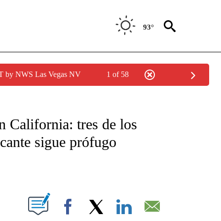
93°
PDT by NWS Las Vegas NV
1 of 58
TIFICATIONS ABOUT NEW PAGES ON "CNN - SPANISH".
 California: tres de los
acante sigue prófugo
ABOUT NEW PAGES ON "".
Facebook
X
LinkedIn
Email