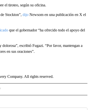
re el tiroteo, según su oficina.
d de Stockton”,
dijo
Newsom en una publicación en X el
icado
que el gobernador “ha ofrecido todo el apoyo del
y dolorosa”, escribió Fugazi. “Por favor, mantengan a
ores en sus oraciones”.
ry Company. All rights reserved.
s
PANISH" TO RECEIVE NOTIFICATIONS ABOUT NEW PAGES ON "CNN - SPANISH".