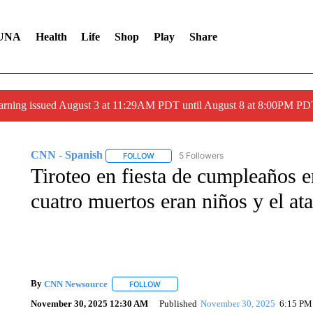
UNA
Health
Life
Shop
Play
Share
arning issued August 3 at 11:29AM PDT until August 8 at 8:00PM 
CNN - Spanish
5 Followers
FOLLOW
FOLLOW "CNN - SPANISH" TO RECEIVE NO
Tiroteo en fiesta de cumpleaños en
cuatro muertos eran niños y el at
By
CNN Newsource
FOLLOW
FOLLOW "" TO RECEIVE NOTIFICATIONS 
November 30, 2025 12:30 AM
Published
November 30, 2025
6:15 PM