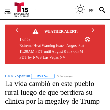
Skip
to
96°
Content
WEATHER ALERT:
1 of 58
Extreme Heat Warning issued August 3 at
11:29AM PDT until August 8 at 8:00PM
PDT by NWS Las Vegas NV
CNN - Spanish
5 Followers
FOLLOW
FOLLOW "CNN - SPANISH" TO RECEIVE NOTIFI
La vida cambió en este pueblo
rural luego de que perdiera su
clínica por la megaley de Trump