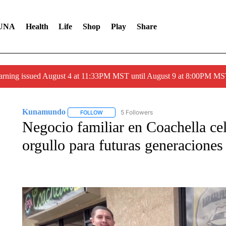
UNA
Health
Life
Shop
Play
Share
arning issued August 4 at 11:33PM MST until August 9 at 8:00PM 
Kunamundo
5 Followers
FOLLOW
FOLLOW "KUNAMUNDO" TO RECEIVE NOTIFI
Negocio familiar en Coachella cel
orgullo para futuras generaciones