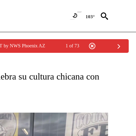
103°
MST by NWS Phoenix AZ
1 of 73
CATIONS ABOUT NEW PAGES ON "KUNAMUNDO".
ebra su cultura chicana con