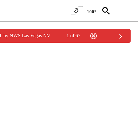
100°
PDT by NWS Las Vegas NV
1 of 67