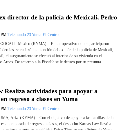
ex director de la policía de Mexicali, Pedro
5 PM
Telemundo 23 Yuma-El Centro
MEXICALI, Mexico (KYMA) – En un operativo donde participaron
federales, se realizó la detención del ex jefe de la policía de Mexicali,
l, el aseguramiento se efectuó al interior de su vivienda en el
s Arcos. De acuerdo a la Fiscalía se le detuvo por su presunta
 Realiza actividades para apoyar a
 en regreso a clases en Yuma
5 PM
Telemundo 23 Yuma-El Centro
UMA, Ariz. (KYMA) – Con el objetivo de apoyar a las familias de la
esta temporada de regreso a clases, el despacho Karnas Law llevó a
r un exitoso evento en modalidad Drive Thru en sus oficinas de Yuma.