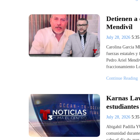
Detienen a 
Mendivíl
July 28, 2026
5:3
Carolina Garcia 
fuerzas estatales y 
Pedro Ariel Mendivi
fraccionamiento Lo
Continue Reading
Karnas Law
estudiantes
July 28, 2026
5:3
Abigahil Padilla Y
comunidad durante 
cabo el día de aye