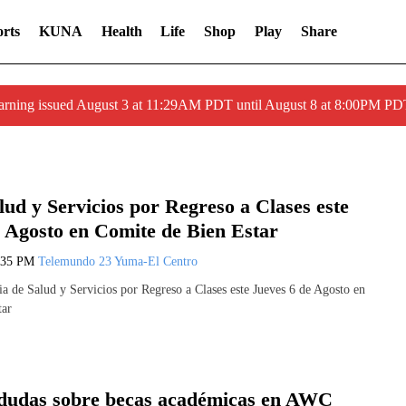
rts
KUNA
Health
Life
Shop
Play
Share
arning issued August 3 at 11:29AM PDT until August 8 at 8:00PM 
lud y Servicios por Regreso a Clases este
e Agosto en Comite de Bien Estar
:35 PM
Telemundo 23 Yuma-El Centro
a de Salud y Servicios por Regreso a Clases este Jueves 6 de Agosto en
tar
 dudas sobre becas académicas en AWC