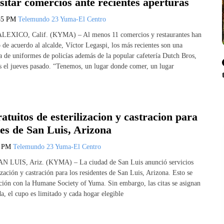
isitar comercios ante recientes aperturas
35 PM
Telemundo 23 Yuma-El Centro
ALEXICO, Calif. (KYMA) – Al menos 11 comercios y restaurantes han
 de acuerdo al alcalde, Víctor Legaspi, los más recientes son una
da de uniformes de policías además de la popular cafetería Dutch Bros,
as el jueves pasado. “Tenemos, un lugar donde comer, un lugar
ratuitos de esterilizacion y castracion para
tes de San Luis, Arizona
5 PM
Telemundo 23 Yuma-El Centro
SAN LUIS, Ariz. (KYMA) – La ciudad de San Luis anunció servicios
lización y castración para los residentes de San Luis, Arizona. Esto se
ación con la Humane Society of Yuma. Sin embargo, las citas se asignan
a, el cupo es limitado y cada hogar elegible