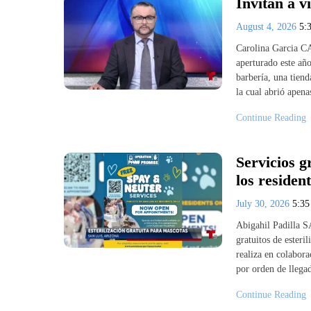
Invitan a v
August 4, 2026
5:
Carolina Garcia C
aperturado este año
barbería, una tien
la cual abrió apen
Continue Reading
Servicios g
los residen
July 30, 2026
5:3
Abigahil Padilla 
gratuitos de esteri
realiza en colabor
por orden de llegad
Continue Reading