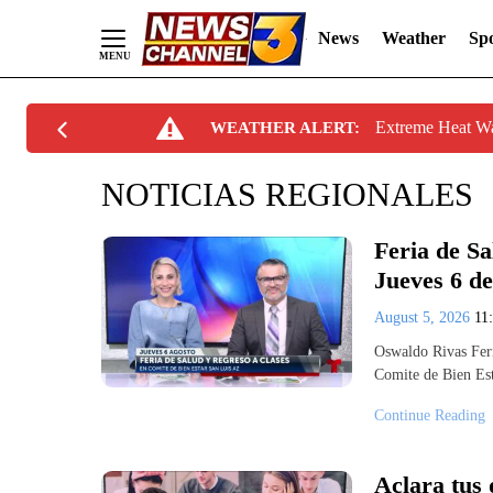
News
Weather
Spo
Skip
Extreme Heat W
WEATHER ALERT:
to
Content
NOTICIAS REGIONALES
Feria de Sa
Jueves 6 d
August 5, 2026
11
Oswaldo Rivas Feri
Comite de Bien Es
Continue Reading
Aclara tus