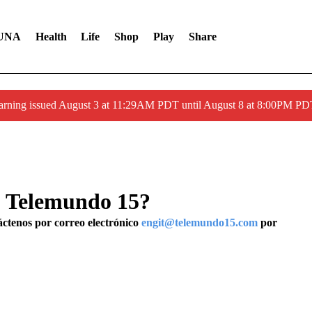
UNA
Health
Life
Shop
Play
Share
arning issued August 3 at 11:29AM PDT until August 8 at 8:00PM 
do Telemundo 15?
táctenos por correo electrónico
engit@telemundo15.com
por