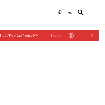
96°
PDT by NWS Las Vegas NV
1 of 87