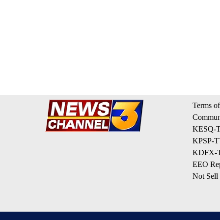
Terms of
Communi
KESQ-TV
KPSP-TV
KDFX-TV
EEO Rep
Not Sell