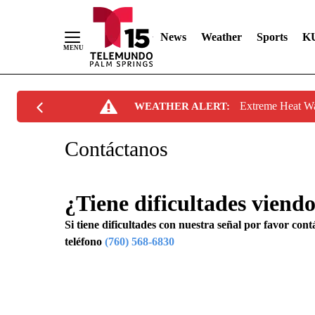
News
Weather
Sports
K
Skip
Extreme Heat W
WEATHER ALERT:
to
Content
Contáctanos
¿Tiene dificultades vien
Si tiene dificultades con nuestra señal por favor con
teléfono
(760) 568-6830