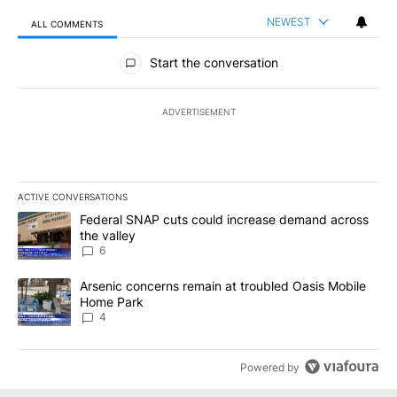
NEWEST
ALL COMMENTS
All Comments
Start the conversation
ADVERTISEMENT
ACTIVE CONVERSATIONS
The following is a list of the most commented articles in the last 7
A trending article titled "Federal SNAP cuts could increase dema
Federal SNAP cuts could increase demand across
the valley
6
A trending article titled "Arsenic concerns remain at troubled O
Arsenic concerns remain at troubled Oasis Mobile
Home Park
4
Powered by