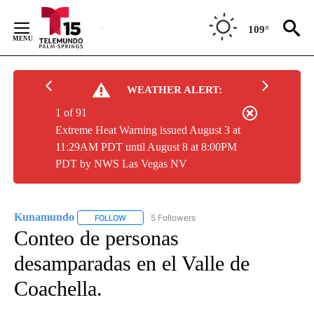
Skip
to
109°
Content
WEATHER ALERT:
1 of 91
Extreme Heat Warning issued August 3 at
11:29AM PDT until August 8 at 8:00PM
PDT by NWS Las Vegas NV
Kunamundo
5 Followers
FOLLOW
FOLLOW "KUNAMUNDO" TO RECEIVE NOTIFICATI
Conteo de personas
desamparadas en el Valle de
Coachella.