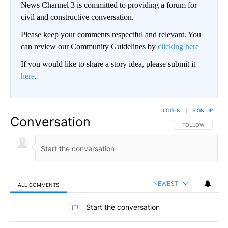
News Channel 3 is committed to providing a forum for
civil and constructive conversation.
Please keep your comments respectful and relevant. You
can review our Community Guidelines by
clicking here
If you would like to share a story idea, please submit it
here
.
LOG IN
|
SIGN UP
Conversation
FOLLOW THIS CO
FOLLOW
NEWEST
ALL COMMENTS
All Comments
Start the conversation