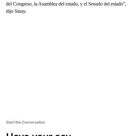
del Congreso, la Asamblea del estado, y el Senado del estado”,
dijo Sinay.
A
D
V
E
R
TI
S
E
M
E
N
T
Start the Conversation