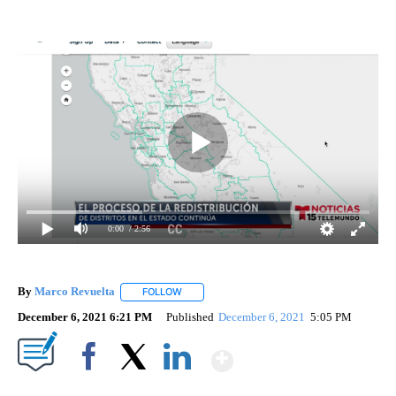
0:00
/ 2:56
By
Marco Revuelta
FOLLOW
FOLLOW "" TO RECEIVE NOTIFICATIONS ABOU
December 6, 2021 6:21 PM
Published
December 6, 2021
5:05 PM
Show More
Facebook
X
LinkedIn