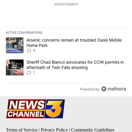
ADVERTISEMENT
ACTIVE CONVERSATIONS
The following is a list of the most commented articles in the last 7
A trending article titled "Arsenic concerns remain at troubled O
Arsenic concerns remain at troubled Oasis Mobile
Home Park
4
A trending article titled "Sheriff Chad Bianco advocates for CCW 
Sheriff Chad Bianco advocates for CCW permits in
aftermath of Twin Falls shooting
1
Powered by
Terms of Service
|
Privacy Policy
|
Community Guidelines