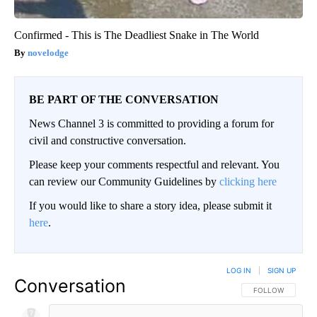
Confirmed - This is The Deadliest Snake in The World
novelodge
BE PART OF THE CONVERSATION
News Channel 3 is committed to providing a forum for
civil and constructive conversation.
Please keep your comments respectful and relevant. You
can review our Community Guidelines by
clicking here
If you would like to share a story idea, please submit it
here
.
LOG IN
|
SIGN UP
Conversation
FOLLOW THIS CO
FOLLOW