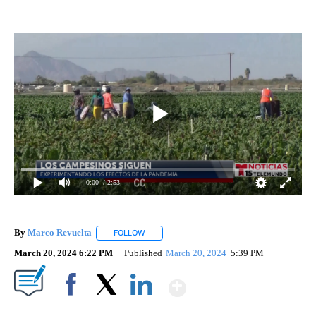
0:00
/ 2:53
By
Marco Revuelta
FOLLOW
FOLLOW "" TO RECEIVE NOTIFICATIONS ABOU
March 20, 2024 6:22 PM
Published
March 20, 2024
5:39 PM
Show More
Facebook
X
LinkedIn