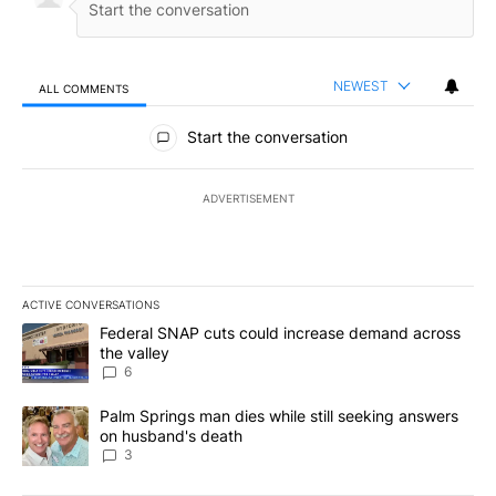
NEWEST
ALL COMMENTS
All Comments
Start the conversation
ADVERTISEMENT
ACTIVE CONVERSATIONS
The following is a list of the most commented articles in the last 7
A trending article titled "Federal SNAP cuts could increase dema
Federal SNAP cuts could increase demand across
the valley
6
A trending article titled "Palm Springs man dies while still seek
Palm Springs man dies while still seeking answers
on husband's death
3