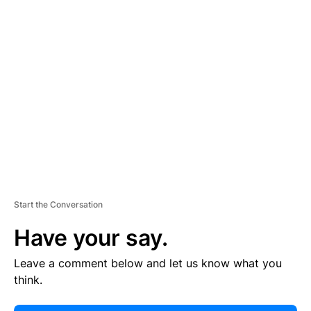
E
R
TI
S
E
M
E
N
T
Start the Conversation
Have your say.
Leave a comment below and let us know what you
think.