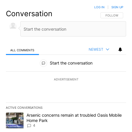
LOG IN
|
SIGN UP
Conversation
FOLLOW THIS CO
FOLLOW
NEWEST
ALL COMMENTS
All Comments
Start the conversation
ADVERTISEMENT
ACTIVE CONVERSATIONS
The following is a list of the most commented articles in the last 7
A trending article titled "Arsenic concerns remain at troubled O
Arsenic concerns remain at troubled Oasis Mobile
Home Park
4