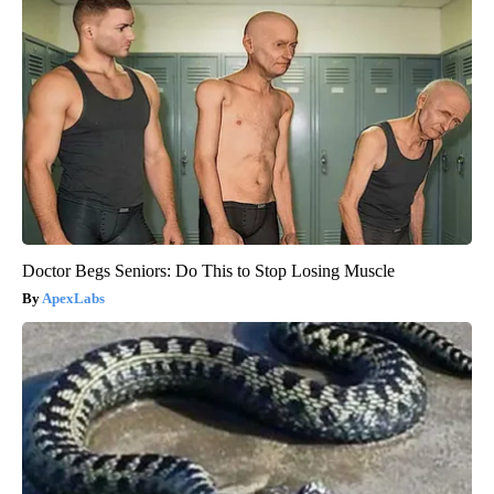
Doctor Begs Seniors: Do This to Stop Losing Muscle
ApexLabs