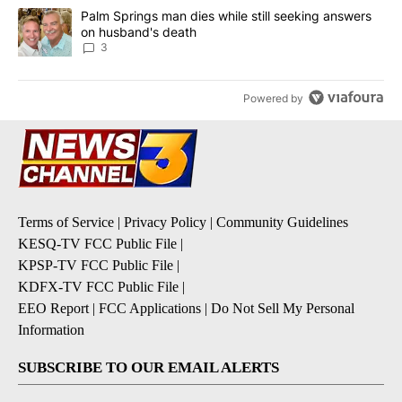
A trending article titled "Palm Springs man dies while still seek
Palm Springs man dies while still seeking answers
on husband's death
3
Powered by
Terms of Service
|
Privacy Policy
|
Community Guidelines
KESQ-TV FCC Public File
|
KPSP-TV FCC Public File
|
KDFX-TV FCC Public File
|
EEO Report
|
FCC Applications
|
Do Not Sell My Personal
Information
SUBSCRIBE TO OUR EMAIL ALERTS