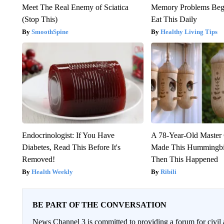
Meet The Real Enemy of Sciatica
Memory Problems Be
(Stop This)
Eat This Daily
SmoothSpine
Healthy Living Tips
Endocrinologist: If You Have
A 78-Year-Old Master
Diabetes, Read This Before It's
Made This Hummingbi
Removed!
Then This Happened
Health Weekly
Ribili
BE PART OF THE CONVERSATION
News Channel 3 is committed to providing a forum for civil 