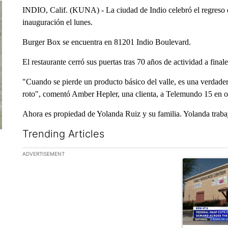
INDIO, Calif. (KUNA) - La ciudad de Indio celebró el regreso
inauguración el lunes.
Burger Box se encuentra en 81201 Indio Boulevard.
El restaurante cerró sus puertas tras 70 años de actividad a final
"Cuando se pierde un producto básico del valle, es una verdader
roto", comentó Amber Hepler, una clienta, a Telemundo 15 en o
Ahora es propiedad de Yolanda Ruiz y su familia. Yolanda trab
Trending Articles
The following is a list of the most commented articles in the la
ADVERTISEMENT
A trending ar