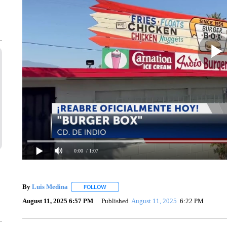
0:00
/ 1:07
By
Luis Medina
FOLLOW
FOLLOW "" TO RECEIVE NOTIFICATIONS ABO
August 11, 2025 6:57 PM
Published
August 11, 2025
6:22 PM