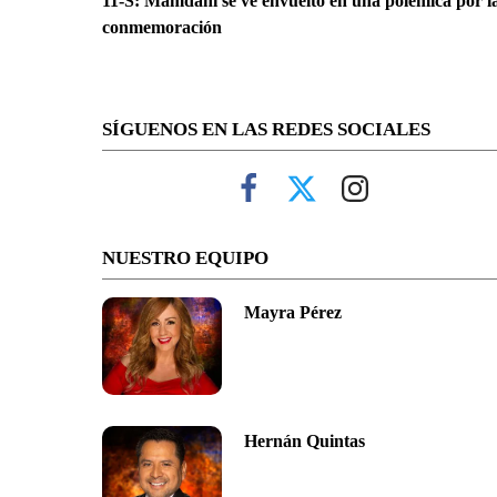
11-S: Mamdani se ve envuelto en una polémica por l
conmemoración
SÍGUENOS EN LAS REDES SOCIALES
NUESTRO EQUIPO
Mayra Pérez
Hernán Quintas