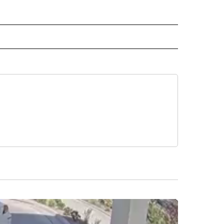
O" TO RECEIVE NOTIFICATIONS ABOUT NEW PAGES ON "KUNAMUNDO".