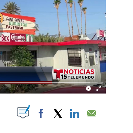
UT NEW PAGES ON "".
Facebook
X
LinkedIn
Email