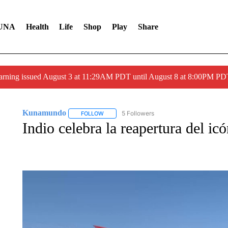
UNA
Health
Life
Shop
Play
Share
arning issued August 3 at 11:29AM PDT until August 8 at 8:00PM 
Kunamundo
5 Followers
FOLLOW
FOLLOW "KUNAMUNDO" TO RECEIVE NOTIFI
Indio celebra la reapertura del i