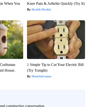
gin When You
Knee Pain & Arthritis Quickly (Try It)
Health Weekly
 Craftsman
1 Simple Tip to Cut Your Electric Bill
rd House.
(Try Tonight)
MadeInGenius
and constructive conversation.