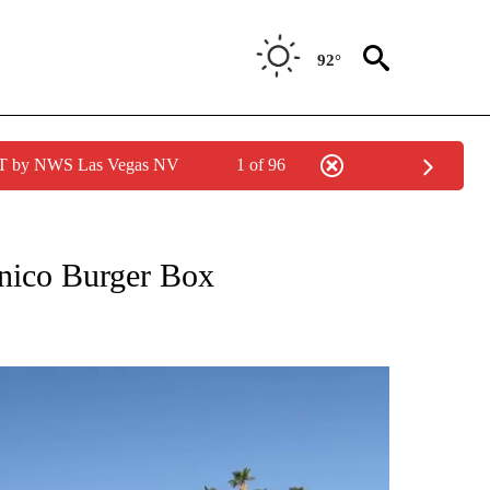
92°
PDT by NWS Las Vegas NV
1 of 96
CATIONS ABOUT NEW PAGES ON "KUNAMUNDO".
cónico Burger Box