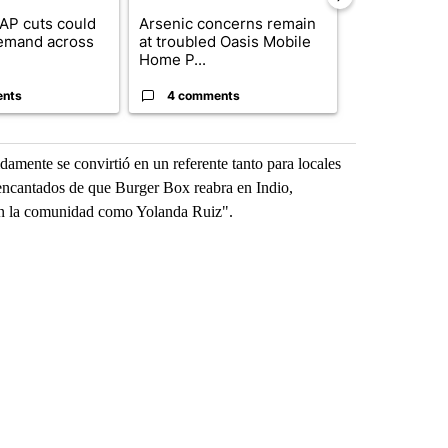
AP cuts could
Arsenic concerns remain
Palm Spring
emand across
at troubled Oasis Mobile
while still s
Home P...
answers on h
ents
4 comments
3 commen
amente se convirtió en un referente tanto para locales
 encantados de que Burger Box reabra en Indio,
con la comunidad como Yolanda Ruiz".