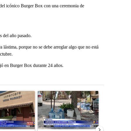
 del icónico Burger Box con una ceremonia de
es del año pasado.
a lástima, porque no se debe arreglar algo que no está
ctubre.
ajó en Burger Box durante 24 años.
st 7 days.
ticle titled "Federal SNAP cuts could increase demand across the va
A trending article titled "Arsenic concerns rema
A trending arti