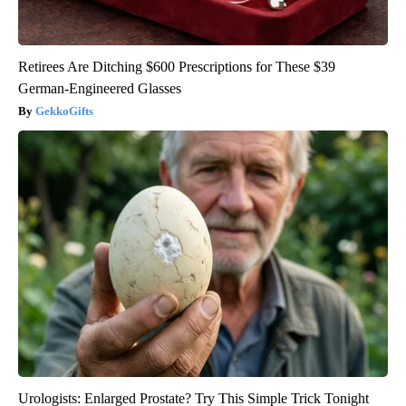
Retirees Are Ditching $600 Prescriptions for These $39
German-Engineered Glasses
GekkoGifts
Urologists: Enlarged Prostate? Try This Simple Trick Tonight