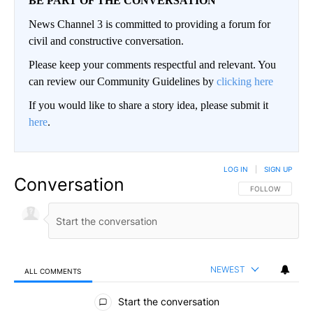
BE PART OF THE CONVERSATION
News Channel 3 is committed to providing a forum for
civil and constructive conversation.
Please keep your comments respectful and relevant. You
can review our Community Guidelines by
clicking here
If you would like to share a story idea, please submit it
here
.
LOG IN
|
SIGN UP
Conversation
FOLLOW THIS CO
FOLLOW
NEWEST
ALL COMMENTS
All Comments
Start the conversation