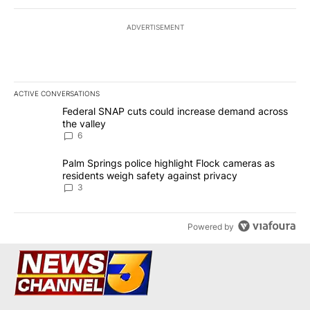
ADVERTISEMENT
ACTIVE CONVERSATIONS
The following is a list of the most commented articles in the last 7
A trending article titled "Federal SNAP cuts could increase dema
Federal SNAP cuts could increase demand across
the valley
6
A trending article titled "Palm Springs police highlight Flock ca
Palm Springs police highlight Flock cameras as
residents weigh safety against privacy
3
Powered by