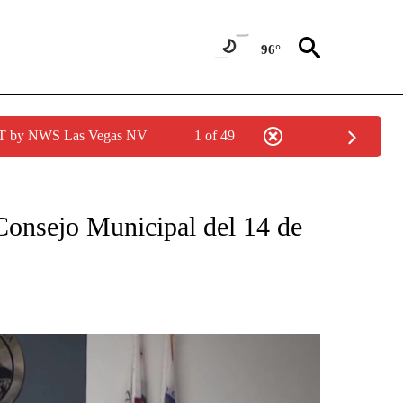
96°
PDT by NWS Las Vegas NV
1 of 49
CATIONS ABOUT NEW PAGES ON "KUNAMUNDO".
 Consejo Municipal del 14 de