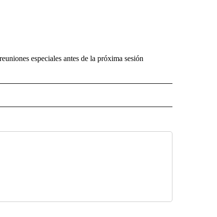
reuniones especiales antes de la próxima sesión
O" TO RECEIVE NOTIFICATIONS ABOUT NEW PAGES ON "KUNAMUNDO".