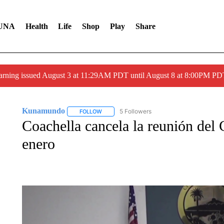
UNA
Health
Life
Shop
Play
Share
arning issued August 3 at 11:29AM PDT until August 8 at 8:00PM 
Kunamundo
5 Followers
FOLLOW
FOLLOW "KUNAMUNDO" TO RECEIVE NOTIFI
Coachella cancela la reunión del
enero