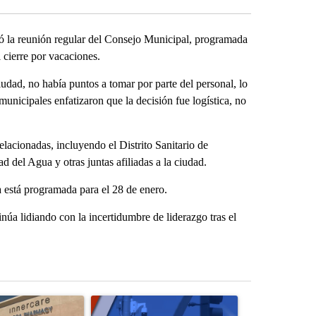
a reunión regular del Consejo Municipal, programada
l cierre por vacaciones.
udad, no había puntos a tomar por parte del personal, lo
municipales enfatizaron que la decisión fue logística, no
elacionadas, incluyendo el Distrito Sanitario de
d del Agua y otras juntas afiliadas a la ciudad.
 está programada para el 28 de enero.
núa lidiando con la incertidumbre de liderazgo tras el
st 7 days.
ticle titled "Federal SNAP cuts could increase demand across the va
A trending article titled "Palm Springs police h
A trending arti