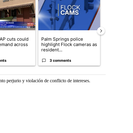
AP cuts could
Palm Springs police
Palm Spring
emand across
highlight Flock cameras as
while still s
resident...
answers on h
ents
3 comments
3 commen
o perjurio y violación de conflicto de intereses.