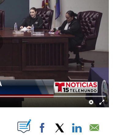
UT NEW PAGES ON "".
Facebook
X
LinkedIn
Email