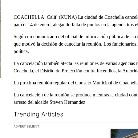
COACHELLA, Calif. (KUNA) La ciudad de Coachella canceló l
para el 14 de enero, alegando falta de puntos en la agenda tras e
Según un comunicado del oficial de información pública de la ci
que motivó la decisión de cancelar la reunión. Los funcionarios 
política.
La cancelación también afecta las reuniones de varias agencias r
Coachella, el Distrito de Protección contra Incendios, la Autorida
La próxima reunión regular del Consejo Municipal de Coachella
La cancelación de la reunión se produce mientras la ciudad conti
arresto del alcalde Steven Hernandez.
Trending Articles
The following is a list of the most commented articles in the la
ADVERTISEMENT
A trending ar