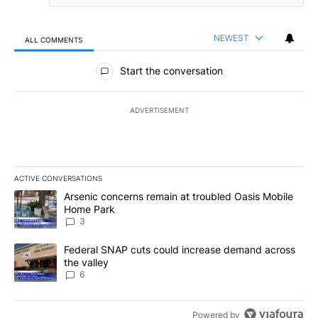
NEWEST
ALL COMMENTS
All Comments
Start the conversation
ADVERTISEMENT
ACTIVE CONVERSATIONS
The following is a list of the most commented articles in the last 7
A trending article titled "Arsenic concerns remain at troubled O
Arsenic concerns remain at troubled Oasis Mobile
Home Park
3
A trending article titled "Federal SNAP cuts could increase dema
Federal SNAP cuts could increase demand across
the valley
6
Powered by