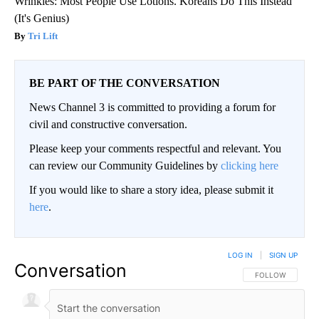
Wrinkles: Most People Use Lotions. Koreans Do This Instead
(It's Genius)
Tri Lift
BE PART OF THE CONVERSATION
News Channel 3 is committed to providing a forum for
civil and constructive conversation.
Please keep your comments respectful and relevant. You
can review our Community Guidelines by
clicking here
If you would like to share a story idea, please submit it
here
.
LOG IN
|
SIGN UP
Conversation
FOLLOW THIS CO
FOLLOW