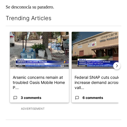
Se desconocía su paradero.
Trending Articles
The following is a list of the most commented articles in the last 7
A trending article titled "Arsenic concerns remain at troubled
A trending article titled "Fe
Arsenic concerns remain at
Federal SNAP cuts could
troubled Oasis Mobile Home
increase demand across the
P...
vall...
3 comments
6 comments
ADVERTISEMENT