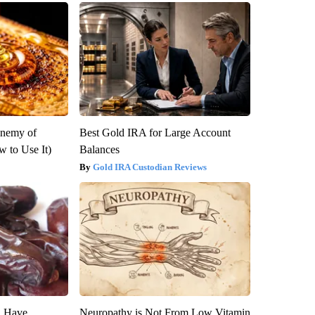
Enemy of
Best Gold IRA for Large Account
 to Use It)
Balances
Gold IRA Custodian Reviews
u Have
Neuropathy is Not From Low Vitamin