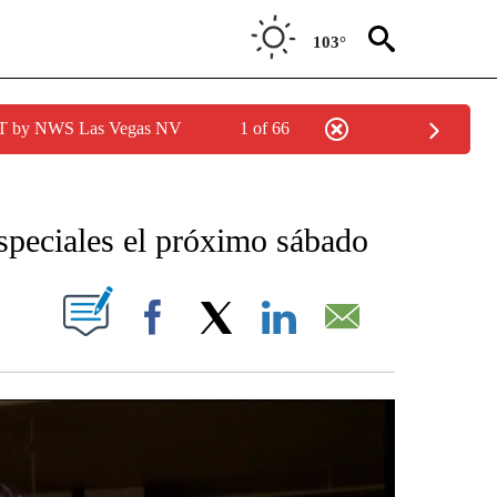
103°
PDT by NWS Las Vegas NV
1 of 66
NEW PAGES ON "NEWS".
speciales el próximo sábado
NOTIFICATIONS ABOUT NEW PAGES ON "".
Facebook
X
LinkedIn
Email