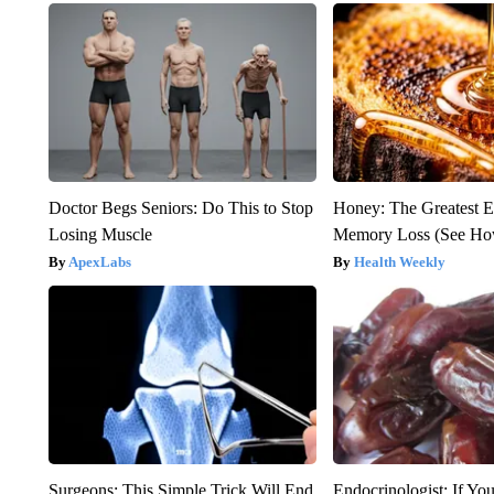
Doctor Begs Seniors: Do This to Stop
Honey: The Greatest 
Losing Muscle
Memory Loss (See How
ApexLabs
Health Weekly
Surgeons: This Simple Trick Will End
Endocrinologist: If Yo