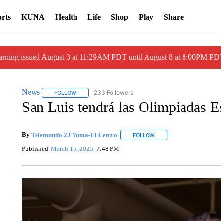
rts
KUNA
Health
Life
Shop
Play
Share
arning issued August 3 at 11:29AM PDT until August 8 at 8:00PM 
News
233 Followers
FOLLOW
FOLLOW "NEWS" TO RECEIVE NOTIFICATIONS ABOUT 
San Luis tendrá las Olimpiadas E
By
Telemundo 23 Yuma-El Centro
FOLLOW
FOLLOW "" TO RECEIVE 
Published
March 15, 2025
7:48 PM