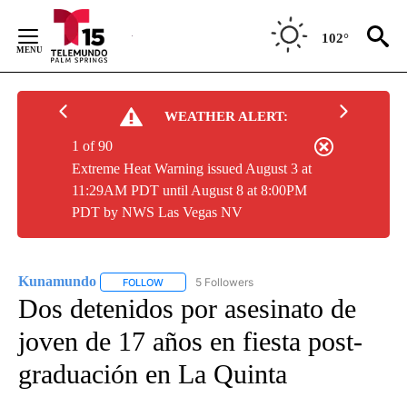
Skip
to
102°
Content
WEATHER ALERT:
1 of 90
Extreme Heat Warning issued August 3 at
11:29AM PDT until August 8 at 8:00PM
PDT by NWS Las Vegas NV
Kunamundo
5 Followers
FOLLOW
FOLLOW "KUNAMUNDO" TO RECEIVE NOTIFICATI
Dos detenidos por asesinato de
joven de 17 años en fiesta post-
graduación en La Quinta