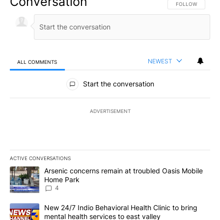
Conversation
FOLLOW THIS CO
FOLLOW
NEWEST
ALL COMMENTS
All Comments
Start the conversation
ADVERTISEMENT
ACTIVE CONVERSATIONS
The following is a list of the most commented articles in the last 7
A trending article titled "Arsenic concerns remain at troubled O
Arsenic concerns remain at troubled Oasis Mobile
Home Park
4
A trending article titled "New 24/7 Indio Behavioral Health Clinic 
New 24/7 Indio Behavioral Health Clinic to bring
mental health services to east valley