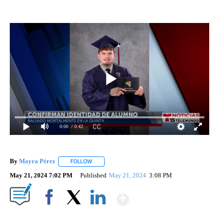
0:00
/ 0:42
By
Mayra Pérez
FOLLOW
FOLLOW "" TO RECEIVE NOTIFICATIONS ABOUT N
May 21, 2024 7:02 PM
Published
May 21, 2024
3:08 PM
Show More
Facebook
X
LinkedIn