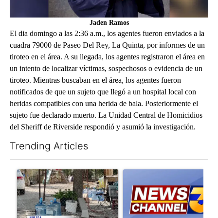
Jaden Ramos
El dia domingo a las 2:36 a.m., los agentes fueron enviados a la
cuadra 79000 de Paseo Del Rey, La Quinta, por informes de un
tiroteo en el área. A su llegada, los agentes registraron el área en
un intento de localizar víctimas, sospechosos o evidencia de un
tiroteo. Mientras buscaban en el área, los agentes fueron
notificados de que un sujeto que llegó a un hospital local con
heridas compatibles con una herida de bala. Posteriormente el
sujeto fue declarado muerto. La Unidad Central de Homicidios
del Sheriff de Riverside respondió y asumió la investigación.
Trending Articles
The following is a list of the most commented articles in the last 7
A trending article titled "Arsenic concerns remain at troubled
A trending article titled "New