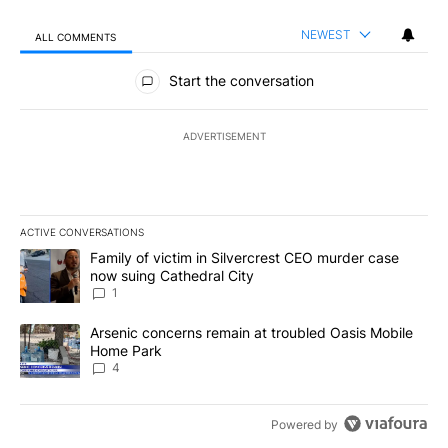
NEWEST
ALL COMMENTS
All Comments
Start the conversation
ADVERTISEMENT
ACTIVE CONVERSATIONS
The following is a list of the most commented articles in the last 7
A trending article titled "Family of victim in Silvercrest CEO mu
Family of victim in Silvercrest CEO murder case
now suing Cathedral City
1
A trending article titled "Arsenic concerns remain at troubled O
Arsenic concerns remain at troubled Oasis Mobile
Home Park
4
Powered by