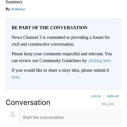
Summers
Aethoma
BE PART OF THE CONVERSATION
News Channel 3 is committed to providing a forum for
civil and constructive conversation.
Please keep your comments respectful and relevant. You
can review our Community Guidelines by
clicking here
If you would like to share a story idea, please submit it
here
.
LOG IN
|
SIGN UP
Conversation
FOLLOW THIS CO
FOLLOW