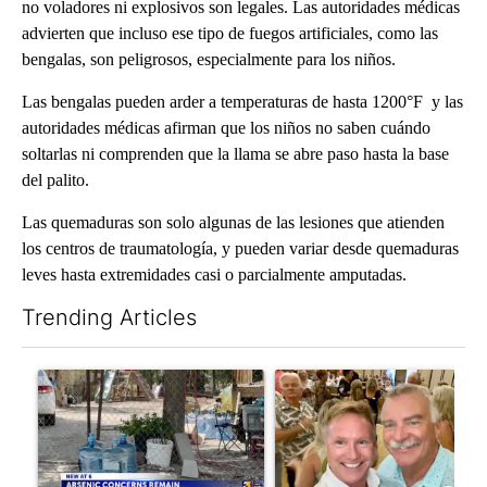
no voladores ni explosivos son legales. Las autoridades médicas
advierten que incluso ese tipo de fuegos artificiales, como las
bengalas, son peligrosos, especialmente para los niños.
Las bengalas pueden arder a temperaturas de hasta 1200°F y las
autoridades médicas afirman que los niños no saben cuándo
soltarlas ni comprenden que la llama se abre paso hasta la base
del palito.
Las quemaduras son solo algunas de las lesiones que atienden
los centros de traumatología, y pueden variar desde quemaduras
leves hasta extremidades casi o parcialmente amputadas.
Trending Articles
The following is a list of the most commented articles in the last 7
A trending article titled "Arsenic concerns remain at troubled
A trending article titled "Pa