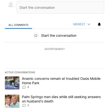
NEWEST
ALL COMMENTS
All Comments
Start the conversation
ADVERTISEMENT
ACTIVE CONVERSATIONS
The following is a list of the most commented articles in the last 7
A trending article titled "Arsenic concerns remain at troubled O
Arsenic concerns remain at troubled Oasis Mobile
Home Park
4
A trending article titled "Palm Springs man dies while still seek
Palm Springs man dies while still seeking answers
on husband's death
3