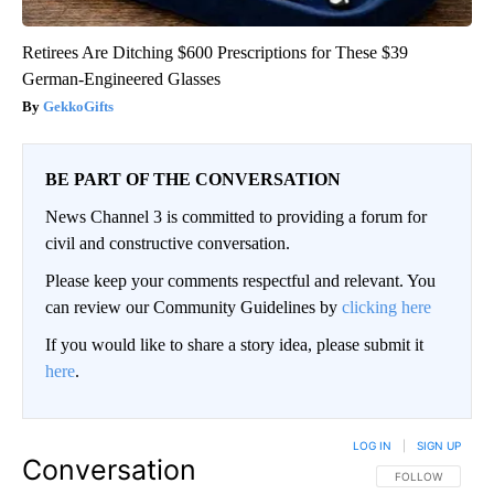
Retirees Are Ditching $600 Prescriptions for These $39
German-Engineered Glasses
GekkoGifts
BE PART OF THE CONVERSATION
News Channel 3 is committed to providing a forum for
civil and constructive conversation.
Please keep your comments respectful and relevant. You
can review our Community Guidelines by
clicking here
If you would like to share a story idea, please submit it
here
.
LOG IN
|
SIGN UP
Conversation
FOLLOW THIS CO
FOLLOW