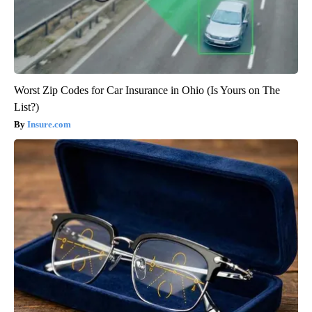
Worst Zip Codes for Car Insurance in Ohio (Is Yours on The
List?)
Insure.com