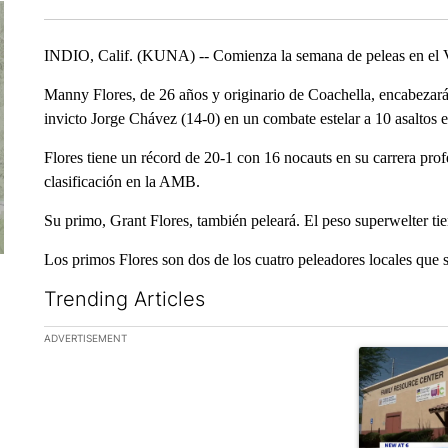
INDIO, Calif. (KUNA) -- Comienza la semana de peleas en el Va
Manny Flores, de 26 años y originario de Coachella, encabezará l
invicto Jorge Chávez (14-0) en un combate estelar a 10 asaltos 
Flores tiene un récord de 20-1 con 16 nocauts en su carrera prof
clasificación en la AMB.
Su primo, Grant Flores, también peleará. El peso superwelter tie
Los primos Flores son dos de los cuatro peleadores locales que s
Trending Articles
The following is a list of the most commented articles in the la
ADVERTISEMENT
A trending ar