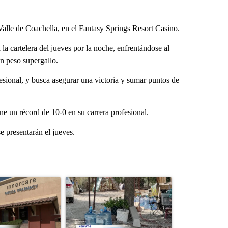
lle de Coachella, en el Fantasy Springs Resort Casino.
a cartelera del jueves por la noche, enfrentándose al
en peso supergallo.
esional, y busca asegurar una victoria y sumar puntos de
ne un récord de 10-0 en su carrera profesional.
e presentarán el jueves.
st 7 days.
ticle titled "Federal SNAP cuts could increase demand across the va
A trending article titled "Arsenic concerns rema
A trending arti