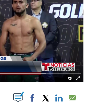
UT NEW PAGES ON "".
Facebook
X
LinkedIn
Email