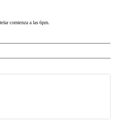
stelar comienza a las 6pm.
O" TO RECEIVE NOTIFICATIONS ABOUT NEW PAGES ON "KUNAMUNDO".