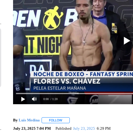
0:00
/ 1:20
By
Luis Medina
FOLLOW
FOLLOW "" TO RECEIVE NOTIFICATIONS ABO
July 23, 2025 7:04 PM
Published
July 23, 2025
6:29 PM