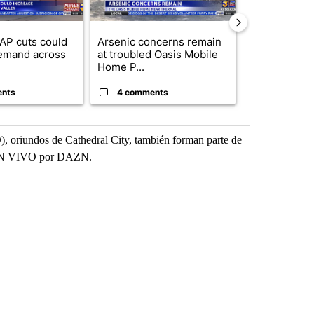
AP cuts could
Arsenic concerns remain
Palm Spring
emand across
at troubled Oasis Mobile
while still s
Home P...
answers on h
ents
4 comments
3 commen
, oriundos de Cathedral City, también forman parte de
n EN VIVO por DAZN.