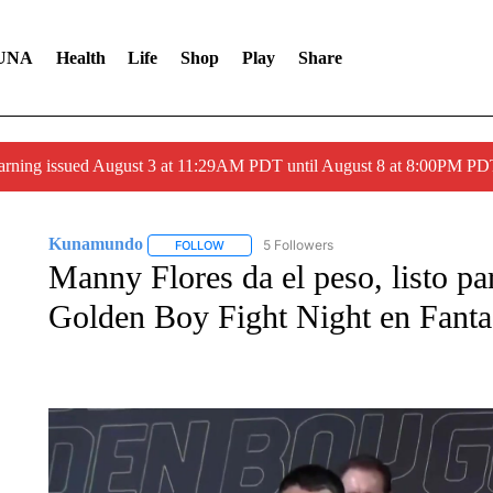
UNA
Health
Life
Shop
Play
Share
arning issued August 3 at 11:29AM PDT until August 8 at 8:00PM 
Kunamundo
5 Followers
FOLLOW
FOLLOW "KUNAMUNDO" TO RECEIVE NOTIFI
Manny Flores da el peso, listo par
Golden Boy Fight Night en Fanta