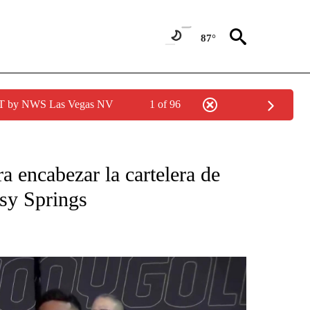
87°
PDT by NWS Las Vegas NV
1 of 96
CATIONS ABOUT NEW PAGES ON "KUNAMUNDO".
a encabezar la cartelera de
sy Springs