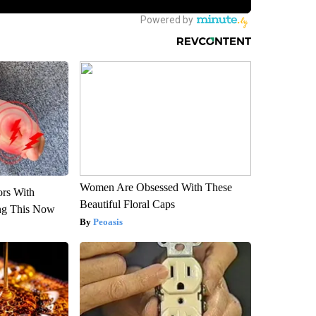
Women Are Obsessed With These
ors With
Beautiful Floral Caps
ng This Now
Peoasis