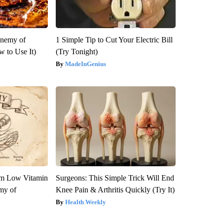
Enemy of
1 Simple Tip to Cut Your Electric Bill
 to Use It)
(Try Tonight)
MadeInGenius
om Low Vitamin
Surgeons: This Simple Trick Will End
my of
Knee Pain & Arthritis Quickly (Try It)
Health Weekly