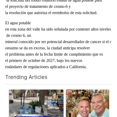
la solicitud del fondo rotatorio estatal de agua potable para
el proyecto de tratamiento de cromo-6 y
la resolución que autoriza el reembolso de esta solicitud.
El agua potable
en esta zona del valle ha sido señalada por contener altos niveles
de cromo 6, un
mineral conocido por ser potencial desarrollador de cancer si el c
onsumo se da en exceso, la ciudad anticipa resolver
el problema antes de la fecha limite de cumplimiento que es
el primero de octubre de 2027, bajo los nuevos
estándares de regulaciones aplicados a California.
Trending Articles
The following is a list of the most commented articles in the last 7
A trending article titled "Arsenic concerns remain at troubled
A trending article titled "Pa