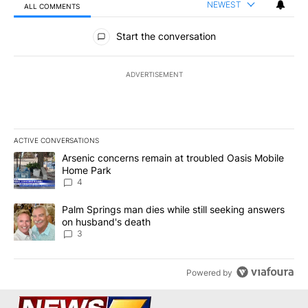
NEWEST
ALL COMMENTS
All Comments
Start the conversation
ADVERTISEMENT
ACTIVE CONVERSATIONS
The following is a list of the most commented articles in the last 7
A trending article titled "Arsenic concerns remain at troubled O
Arsenic concerns remain at troubled Oasis Mobile
Home Park
4
A trending article titled "Palm Springs man dies while still seek
Palm Springs man dies while still seeking answers
on husband's death
3
Powered by