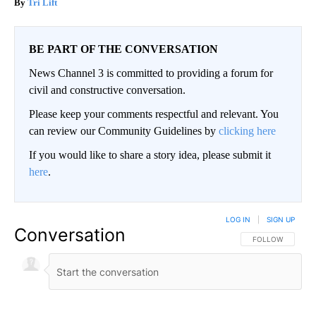
Tri Lift
BE PART OF THE CONVERSATION
News Channel 3 is committed to providing a forum for
civil and constructive conversation.
Please keep your comments respectful and relevant. You
can review our Community Guidelines by
clicking here
If you would like to share a story idea, please submit it
here
.
LOG IN
|
SIGN UP
Conversation
FOLLOW THIS CO
FOLLOW