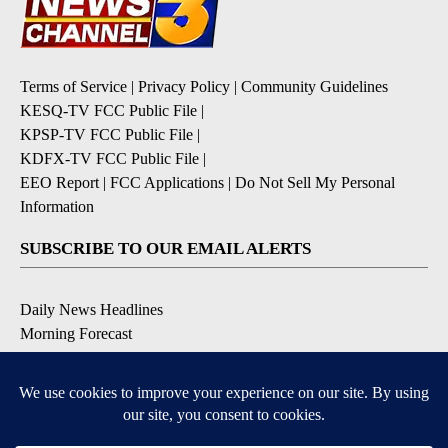
Terms of Service
|
Privacy Policy
|
Community Guidelines
KESQ-TV FCC Public File
|
KPSP-TV FCC Public File
|
KDFX-TV FCC Public File
|
EEO Report
|
FCC Applications
|
Do Not Sell My Personal
Information
SUBSCRIBE TO OUR EMAIL ALERTS
Daily News Headlines
Morning Forecast
Breaking News
Severe Weather
Contests & Promotions
Coronavirus Updates