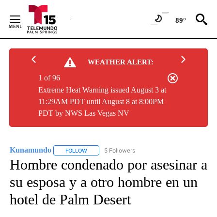
Skip
to
89°
Content
WEATHER ALERT:
1 of 96
Extreme Heat Warning issued August 3 at
11:29AM PDT until August 8 at 8:00PM
PDT by NWS Las Vegas NV
Kunamundo
5 Followers
FOLLOW
FOLLOW "KUNAMUNDO" TO RECEIVE NOTIFICATI
Hombre condenado por asesinar a
su esposa y a otro hombre en un
hotel de Palm Desert