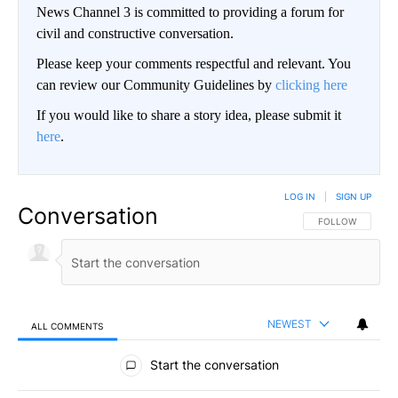
News Channel 3 is committed to providing a forum for
civil and constructive conversation.
Please keep your comments respectful and relevant. You
can review our Community Guidelines by
clicking here
If you would like to share a story idea, please submit it
here
.
LOG IN
|
SIGN UP
Conversation
FOLLOW THIS CO
FOLLOW
NEWEST
ALL COMMENTS
All Comments
Start the conversation