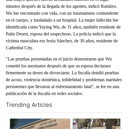
minutos después de la llegada de los agentes, indicó Ramírez.
Wu fue encontrado con vida, con un traumatismo contundente
en el cuerpo, y trasladado a un hospital. La mujer fallecida fue
identificada como Yaying Wu, de 31 años, también residente de
Palm Desert, esposa del sospechoso. La policía indicó que la
víctima masculina era Jesús Sánchez, de 30 años, residente de
Cathedral City.
"Las pruebas presentadas en el juicio demostraron que Wu
cometió los asesinatos después de que su esposa declarara
firmemente su deseo de divorciarse. La fiscalía detalló pruebas
de acoso, violencia doméstica, infidelidad y problemas maritales
persistentes que llevaron al enfrentamiento fatal", se lee en una
publicación de la fiscalía en redes sociales.
Trending Articles
The following is a list of the most commented articles in the last 7
A trending article titled "Federal SNAP cuts could increase de
A trending article titled "Ar