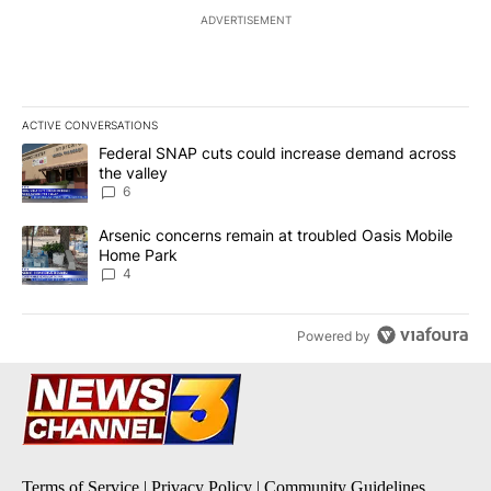
ADVERTISEMENT
ACTIVE CONVERSATIONS
The following is a list of the most commented articles in the last 7
A trending article titled "Federal SNAP cuts could increase dema
Federal SNAP cuts could increase demand across
the valley
6
A trending article titled "Arsenic concerns remain at troubled O
Arsenic concerns remain at troubled Oasis Mobile
Home Park
4
Powered by
Terms of Service
|
Privacy Policy
|
Community Guidelines