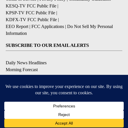
KESQ-TV FCC Public File
|
KPSP-TV FCC Public File
|
KDFX-TV FCC Public File
|
EEO Report
|
FCC Applications
|
Do Not Sell My Personal
Information
SUBSCRIBE TO OUR EMAIL ALERTS
Daily News Headlines
Morning Forecast
Breaking News
Severe Weather
Contests & Promotions
Coronavirus Updates
DOWNLOAD OUR APPS
Available for iOS and Android