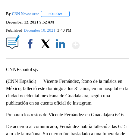
By
CNN Newsource
FOLLOW
FOLLOW "" TO RECEIVE NOTIFICATIONS ABOU
December 12, 2021 9:52 AM
Published
December 10, 2021
3:40 PM
Show More
Facebook
X
LinkedIn
CNNEspañol sjv
(CNN Español) — Vicente Fernández, ícono de la música en
México, falleció este domingo a los 81 años, en un hospital en la
ciudad occidental mexicana de Guadalajara, según una
publicación en su cuenta oficial de Instagram.
Preparan los restos de Vicente Fernández en Guadalajara 6:16
De acuerdo al comunicado, Fernández habría falleció a las 6:15
a.m. de la mañana. Su cuerpo fue trasladado a una funeraria de