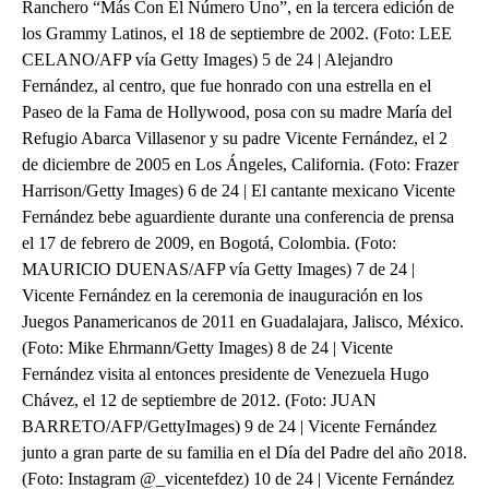
Ranchero “Más Con El Número Uno”, en la tercera edición de
los Grammy Latinos, el 18 de septiembre de 2002. (Foto: LEE
CELANO/AFP vía Getty Images) 5 de 24 | Alejandro
Fernández, al centro, que fue honrado con una estrella en el
Paseo de la Fama de Hollywood, posa con su madre María del
Refugio Abarca Villasenor y su padre Vicente Fernández, el 2
de diciembre de 2005 en Los Ángeles, California. (Foto: Frazer
Harrison/Getty Images) 6 de 24 | El cantante mexicano Vicente
Fernández bebe aguardiente durante una conferencia de prensa
el 17 de febrero de 2009, en Bogotá, Colombia. (Foto:
MAURICIO DUENAS/AFP vía Getty Images) 7 de 24 |
Vicente Fernández en la ceremonia de inauguración en los
Juegos Panamericanos de 2011 en Guadalajara, Jalisco, México.
(Foto: Mike Ehrmann/Getty Images) 8 de 24 | Vicente
Fernández visita al entonces presidente de Venezuela Hugo
Chávez, el 12 de septiembre de 2012. (Foto: JUAN
BARRETO/AFP/GettyImages) 9 de 24 | Vicente Fernández
junto a gran parte de su familia en el Día del Padre del año 2018.
(Foto: Instagram @_vicentefdez) 10 de 24 | Vicente Fernández