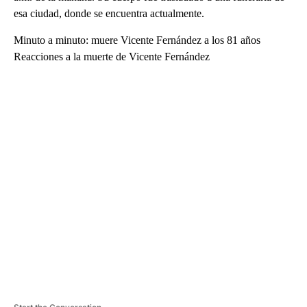
esa ciudad, donde se encuentra actualmente.
Minuto a minuto: muere Vicente Fernández a los 81 años
Reacciones a la muerte de Vicente Fernández
A
D
V
E
R
TI
S
E
M
E
N
T