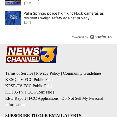
6
A trending article titled "Palm Springs police highlight Flock ca
Palm Springs police highlight Flock cameras as
residents weigh safety against privacy
3
Powered by
Terms of Service
|
Privacy Policy
|
Community Guidelines
KESQ-TV FCC Public File
|
KPSP-TV FCC Public File
|
KDFX-TV FCC Public File
|
EEO Report
|
FCC Applications
|
Do Not Sell My Personal
Information
SUBSCRIBE TO OUR EMAIL ALERTS