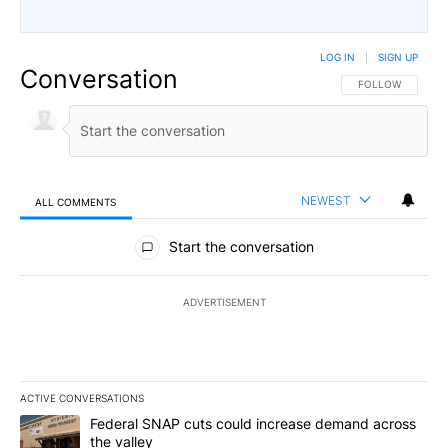
LOG IN
|
SIGN UP
Conversation
FOLLOW THIS CO
FOLLOW
NEWEST
ALL COMMENTS
All Comments
Start the conversation
ADVERTISEMENT
ACTIVE CONVERSATIONS
The following is a list of the most commented articles in the last 7
A trending article titled "Federal SNAP cuts could increase dema
Federal SNAP cuts could increase demand across
the valley