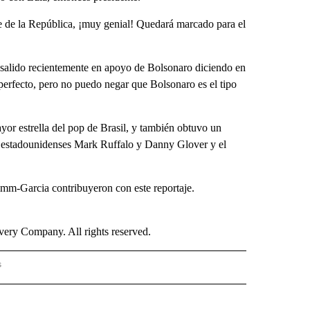
 de la República, ¡muy genial! Quedará marcado para el
alido recientemente en apoyo de Bolsonaro diciendo en
perfecto, pero no puedo negar que Bolsonaro es el tipo
yor estrella del pop de Brasil, y también obtuvo un
es estadounidenses Mark Ruffalo y Danny Glover y el
mm-Garcia contribuyeron con este reportaje.
ry Company. All rights reserved.
s
PANISH" TO RECEIVE NOTIFICATIONS ABOUT NEW PAGES ON "CNN - SPANISH".