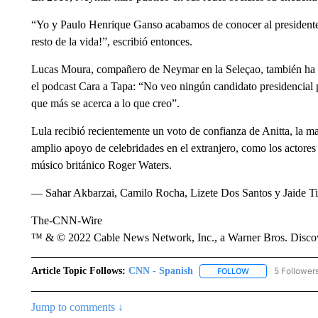
“Yo y Paulo Henrique Ganso acabamos de conocer al presidente
resto de la vida!”, escribió entonces.
Lucas Moura, compañero de Neymar en la Seleçao, también ha s
el podcast Cara a Tapa: “No veo ningún candidato presidencial 
que más se acerca a lo que creo”.
Lula recibió recientemente un voto de confianza de Anitta, la ma
amplio apoyo de celebridades en el extranjero, como los actor
músico británico Roger Waters.
— Sahar Akbarzai, Camilo Rocha, Lizete Dos Santos y Jaide Ti
The-CNN-Wire
™ & © 2022 Cable News Network, Inc., a Warner Bros. Discove
Article Topic Follows:
CNN - Spanish
5 Follower
FOLLOW
FOLLOW "CNN - S
Jump to comments ↓