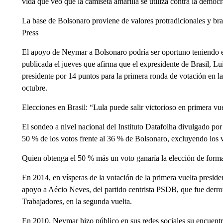
vida que veo que la camiseta amarilla se utiliza contra la democra
La base de Bolsonaro proviene de valores protradicionales y bra
Press
El apoyo de Neymar a Bolsonaro podría ser oportuno teniendo e
publicada el jueves que afirma que el expresidente de Brasil, Lui
presidente por 14 puntos para la primera ronda de votación en la
octubre.
Elecciones en Brasil: “Lula puede salir victorioso en primera vu
El sondeo a nivel nacional del Instituto Datafolha divulgado por
50 % de los votos frente al 36 % de Bolsonaro, excluyendo los v
Quien obtenga el 50 % más un voto ganaría la elección de forma
En 2014, en vísperas de la votación de la primera vuelta presid
apoyo a Aécio Neves, del partido centrista PSDB, que fue derrot
Trabajadores, en la segunda vuelta.
En 2010, Neymar hizo público en sus redes sociales su encuentr