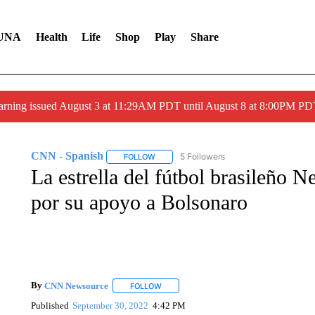
UNA
Health
Life
Shop
Play
Share
arning issued August 3 at 11:29AM PDT until August 8 at 8:00PM 
CNN - Spanish
5 Followers
FOLLOW
FOLLOW "CNN - SPANISH" TO RECEIVE NO
La estrella del fútbol brasileño Ne
por su apoyo a Bolsonaro
By
CNN Newsource
FOLLOW
FOLLOW "" TO RECEIVE NOTIFICATIONS 
Published
September 30, 2022
4:42 PM