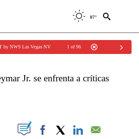
87°
PDT by NWS Las Vegas NV
1 of 96
TIFICATIONS ABOUT NEW PAGES ON "CNN - SPANISH".
ymar Jr. se enfrenta a críticas
ABOUT NEW PAGES ON "".
Facebook
X
LinkedIn
Email