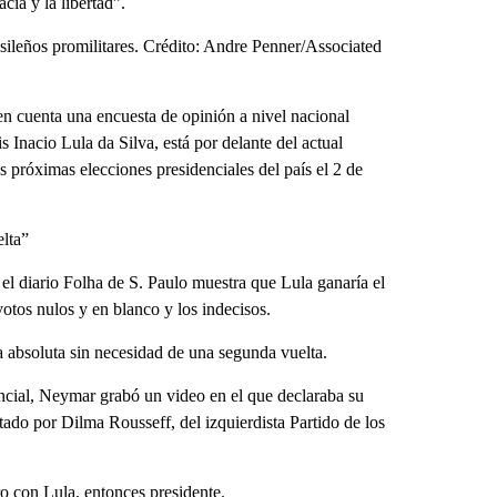
cia y la libertad”.
sileños promilitares. Crédito: Andre Penner/Associated
n cuenta una encuesta de opinión a nivel nacional
s Inacio Lula da Silva, está por delante del actual
s próximas elecciones presidenciales del país el 2 de
elta”
 el diario Folha de S. Paulo muestra que Lula ganaría el
otos nulos y en blanco y los indecisos.
 absoluta sin necesidad de una segunda vuelta.
encial, Neymar grabó un video en el que declaraba su
ado por Dilma Rousseff, del izquierdista Partido de los
o con Lula, entonces presidente.