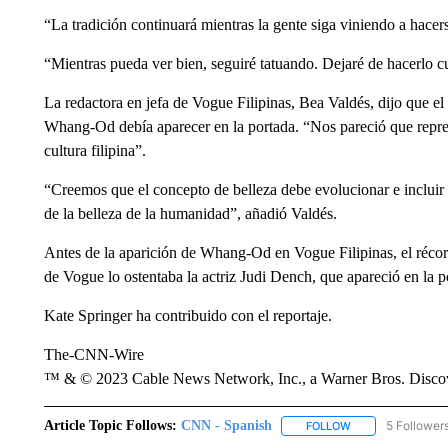
“La tradición continuará mientras la gente siga viniendo a hacers
“Mientras pueda ver bien, seguiré tatuando. Dejaré de hacerlo c
La redactora en jefa de Vogue Filipinas, Bea Valdés, dijo que e
Whang-Od debía aparecer en la portada. “Nos pareció que represe
cultura filipina”.
“Creemos que el concepto de belleza debe evolucionar e incluir 
de la belleza de la humanidad”, añadió Valdés.
Antes de la aparición de Whang-Od en Vogue Filipinas, el récor
de Vogue lo ostentaba la actriz Judi Dench, que apareció en la 
Kate Springer ha contribuido con el reportaje.
The-CNN-Wire
™ & © 2023 Cable News Network, Inc., a Warner Bros. Discove
Article Topic Follows:
CNN - Spanish
5 Follower
FOLLOW
FOLLOW "CNN - S