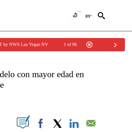
89°
PDT by NWS Las Vegas NV
1 of 96
TIFICATIONS ABOUT NEW PAGES ON "CNN - SPANISH".
odelo con mayor edad en
ue
ABOUT NEW PAGES ON "".
Facebook
X
LinkedIn
Email