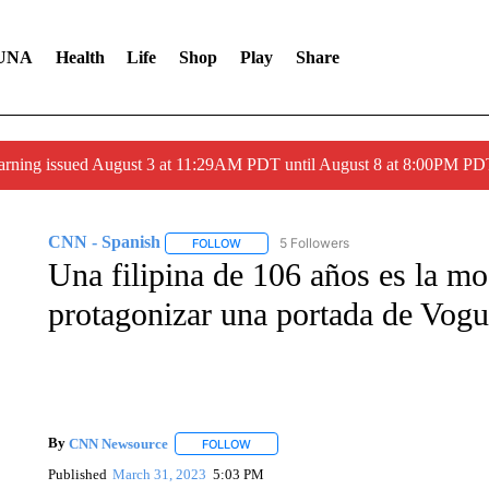
UNA
Health
Life
Shop
Play
Share
arning issued August 3 at 11:29AM PDT until August 8 at 8:00PM 
CNN - Spanish
5 Followers
FOLLOW
FOLLOW "CNN - SPANISH" TO RECEIVE NO
Una filipina de 106 años es la m
protagonizar una portada de Vog
By
CNN Newsource
FOLLOW
FOLLOW "" TO RECEIVE NOTIFICATIONS 
Published
March 31, 2023
5:03 PM