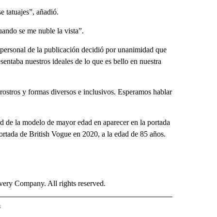
e tatuajes”, añadió.
uando se me nuble la vista”.
l personal de la publicación decidió por unanimidad que
ntaba nuestros ideales de lo que es bello en nuestra
rostros y formas diversos e inclusivos. Esperamos hablar
d de la modelo de mayor edad en aparecer en la portada
portada de British Vogue en 2020, a la edad de 85 años.
ry Company. All rights reserved.
s
PANISH" TO RECEIVE NOTIFICATIONS ABOUT NEW PAGES ON "CNN - SPANISH".