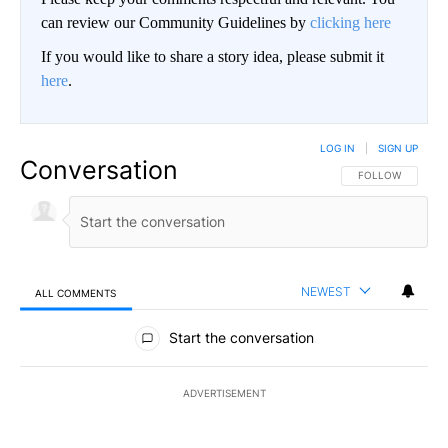
can review our Community Guidelines by
clicking here
If you would like to share a story idea, please submit it
here
.
LOG IN
|
SIGN UP
Conversation
FOLLOW THIS CO
FOLLOW
NEWEST
ALL COMMENTS
All Comments
Start the conversation
ADVERTISEMENT