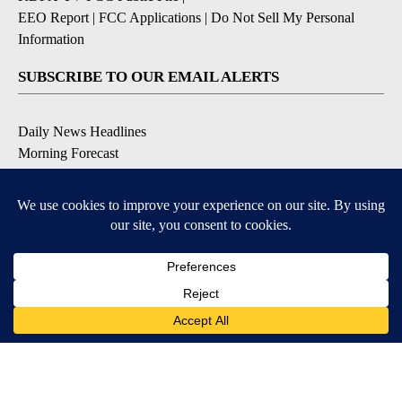
EEO Report
|
FCC Applications
|
Do Not Sell My Personal
Information
SUBSCRIBE TO OUR EMAIL ALERTS
Daily News Headlines
Morning Forecast
Breaking News
Severe Weather
Contests & Promotions
Coronavirus Updates
DOWNLOAD OUR APPS
Available for iOS and Android