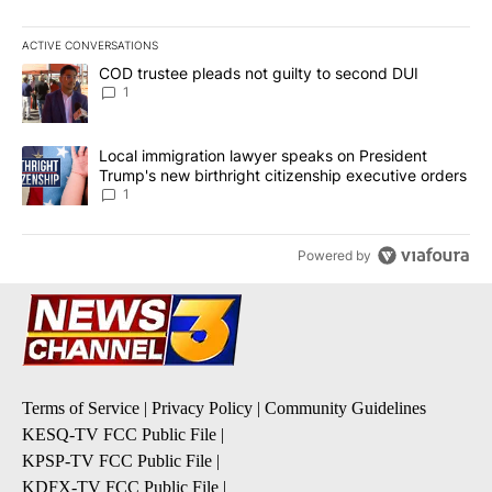
ACTIVE CONVERSATIONS
The following is a list of the most commented articles in the last 7
A trending article titled "COD trustee pleads not guilty to secon
COD trustee pleads not guilty to second DUI
1
A trending article titled "Local immigration lawyer speaks on Pre
Local immigration lawyer speaks on President
Trump's new birthright citizenship executive orders
1
Powered by
Terms of Service
|
Privacy Policy
|
Community Guidelines
KESQ-TV FCC Public File
|
KPSP-TV FCC Public File
|
KDFX-TV FCC Public File
|