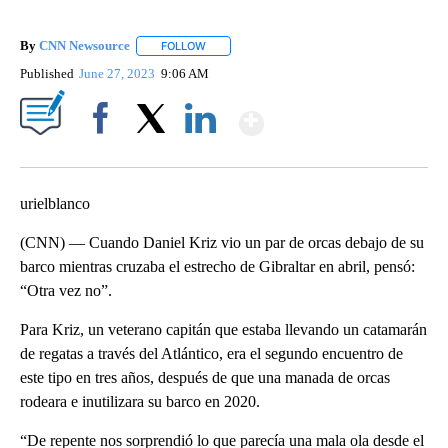
By
CNN Newsource
FOLLOW
FOLLOW "" TO RECEIVE NOTIFICATIONS ABOU
Published
June 27, 2023
9:06 AM
Show More
Facebook
X
LinkedIn
urielblanco
(CNN) — Cuando Daniel Kriz vio un par de orcas debajo de su
barco mientras cruzaba el estrecho de Gibraltar en abril, pensó:
“Otra vez no”.
Para Kriz, un veterano capitán que estaba llevando un catamarán
de regatas a través del Atlántico, era el segundo encuentro de
este tipo en tres años, después de que una manada de orcas
rodeara e inutilizara su barco en 2020.
“De repente nos sorprendió lo que parecía una mala ola desde el