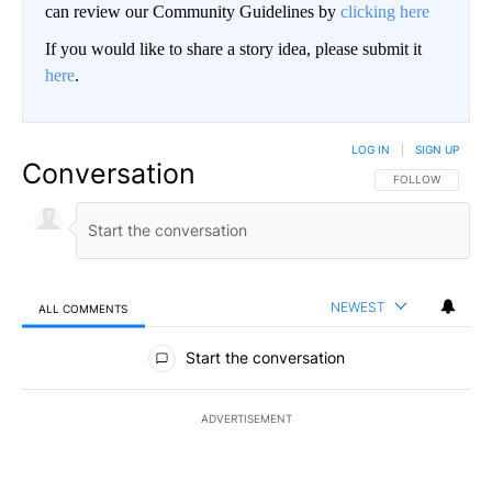
can review our Community Guidelines by
clicking here
If you would like to share a story idea, please submit it
here
.
LOG IN
|
SIGN UP
Conversation
FOLLOW THIS CO
FOLLOW
NEWEST
ALL COMMENTS
All Comments
Start the conversation
ADVERTISEMENT