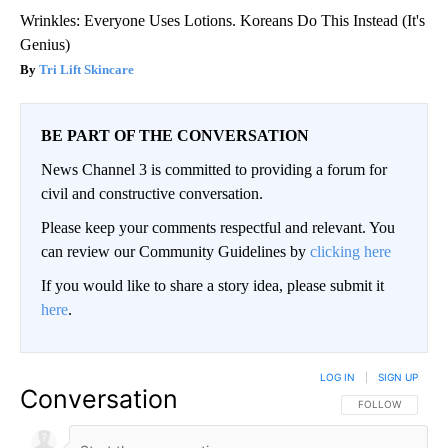
Wrinkles: Everyone Uses Lotions. Koreans Do This Instead (It's
Genius)
Tri Lift Skincare
BE PART OF THE CONVERSATION
News Channel 3 is committed to providing a forum for
civil and constructive conversation.
Please keep your comments respectful and relevant. You
can review our Community Guidelines by
clicking here
If you would like to share a story idea, please submit it
here
.
LOG IN
|
SIGN UP
Conversation
FOLLOW THIS CO
FOLLOW