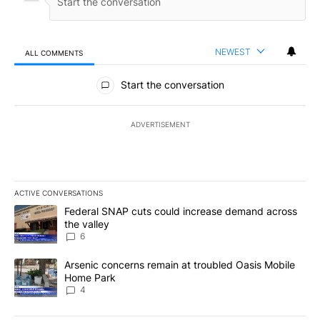
NEWEST
ALL COMMENTS
All Comments
Start the conversation
ADVERTISEMENT
ACTIVE CONVERSATIONS
The following is a list of the most commented articles in the last 7
A trending article titled "Federal SNAP cuts could increase dema
Federal SNAP cuts could increase demand across
the valley
6
A trending article titled "Arsenic concerns remain at troubled O
Arsenic concerns remain at troubled Oasis Mobile
Home Park
4