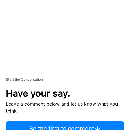
TI
S
E
M
E
N
T
Start the Conversation
Have your say.
Leave a comment below and let us know what you
think.
Be the first to comment