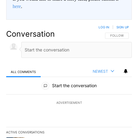
here
.
LOG IN
|
SIGN UP
Conversation
FOLLOW THIS CO
FOLLOW
NEWEST
ALL COMMENTS
All Comments
Start the conversation
ADVERTISEMENT
ACTIVE CONVERSATIONS
The following is a list of the most commented articles in the last 7