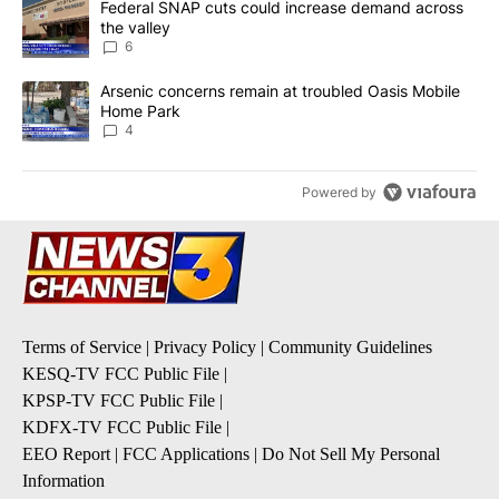
A trending article titled "Federal SNAP cuts could increase dema
Federal SNAP cuts could increase demand across
the valley
6
A trending article titled "Arsenic concerns remain at troubled O
Arsenic concerns remain at troubled Oasis Mobile
Home Park
4
Powered by
Terms of Service
|
Privacy Policy
|
Community Guidelines
KESQ-TV FCC Public File
|
KPSP-TV FCC Public File
|
KDFX-TV FCC Public File
|
EEO Report
|
FCC Applications
|
Do Not Sell My Personal
Information