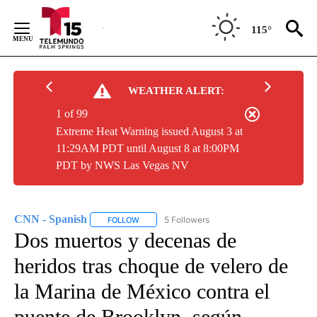
Skip
to
115°
Content
WEATHER ALERT:
1 of 99
Extreme Heat Warning issued August 3 at
11:29AM PDT until August 8 at 8:00PM
PDT by NWS Las Vegas NV
CNN - Spanish
5 Followers
FOLLOW
FOLLOW "CNN - SPANISH" TO RECEIVE NOTIFI
Dos muertos y decenas de
heridos tras choque de velero de
la Marina de México contra el
puente de Brooklyn, según