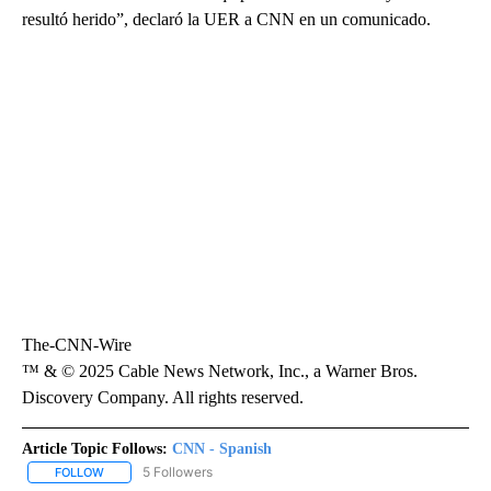
resultó herido”, declaró la UER a CNN en un comunicado.
The-CNN-Wire
™ & © 2025 Cable News Network, Inc., a Warner Bros.
Discovery Company. All rights reserved.
Article Topic Follows:
CNN - Spanish
5 Followers
FOLLOW
FOLLOW "CNN - SPANISH" TO RECEIVE NOTIFICATIONS ABOUT NE