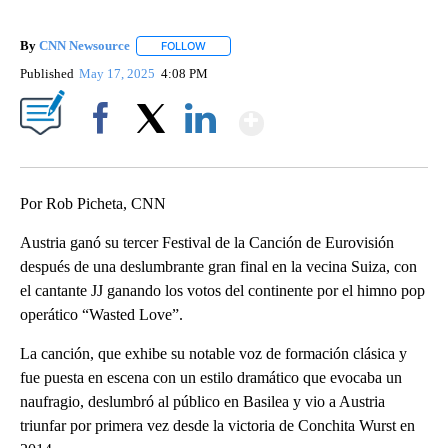
By
CNN Newsource
FOLLOW
FOLLOW "" TO RECEIVE NOTIFICATIONS ABOU
Published
May 17, 2025
4:08 PM
Show More
Facebook
X
LinkedIn
Por Rob Picheta, CNN
Austria ganó su tercer Festival de la Canción de Eurovisión
después de una deslumbrante gran final en la vecina Suiza, con
el cantante JJ ganando los votos del continente por el himno pop
operático “Wasted Love”.
La canción, que exhibe su notable voz de formación clásica y
fue puesta en escena con un estilo dramático que evocaba un
naufragio, deslumbró al público en Basilea y vio a Austria
triunfar por primera vez desde la victoria de Conchita Wurst en