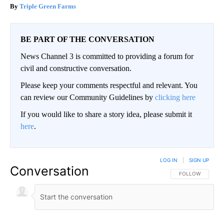
Triple Green Farms
BE PART OF THE CONVERSATION
News Channel 3 is committed to providing a forum for
civil and constructive conversation.
Please keep your comments respectful and relevant. You
can review our Community Guidelines by
clicking here
If you would like to share a story idea, please submit it
here
.
LOG IN
|
SIGN UP
Conversation
FOLLOW THIS CO
FOLLOW