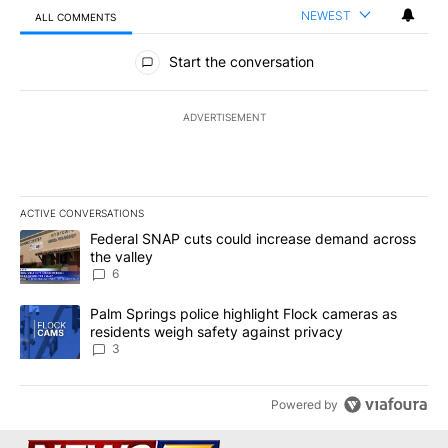
NEWEST
ALL COMMENTS
All Comments
Start the conversation
ADVERTISEMENT
ACTIVE CONVERSATIONS
The following is a list of the most commented articles in the last 7
A trending article titled "Federal SNAP cuts could increase dema
Federal SNAP cuts could increase demand across
the valley
6
A trending article titled "Palm Springs police highlight Flock ca
Palm Springs police highlight Flock cameras as
residents weigh safety against privacy
3
Powered by