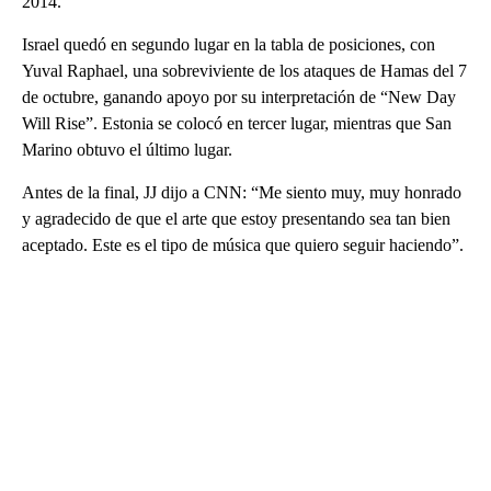
2014.
Israel quedó en segundo lugar en la tabla de posiciones, con
Yuval Raphael, una sobreviviente de los ataques de Hamas del 7
de octubre, ganando apoyo por su interpretación de “New Day
Will Rise”. Estonia se colocó en tercer lugar, mientras que San
Marino obtuvo el último lugar.
Antes de la final, JJ dijo a CNN: “Me siento muy, muy honrado
y agradecido de que el arte que estoy presentando sea tan bien
aceptado. Este es el tipo de música que quiero seguir haciendo”.
A
D
V
E
R
TI
S
E
M
E
N
T