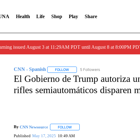
UNA
Health
Life
Shop
Play
Share
arning issued August 3 at 11:29AM PDT until August 8 at 8:00PM 
CNN - Spanish
5 Followers
FOLLOW
FOLLOW "CNN - SPANISH" TO RECEIVE NO
El Gobierno de Trump autoriza un
rifles semiautomáticos disparen 
By
CNN Newsource
FOLLOW
FOLLOW "" TO RECEIVE NOTIFICATIONS 
Published
May 17, 2025
10:49 AM