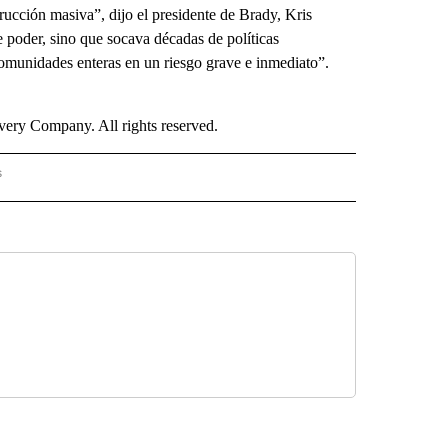
rucción masiva”, dijo el presidente de Brady, Kris
poder, sino que socava décadas de políticas
omunidades enteras en un riesgo grave e inmediato”.
ry Company. All rights reserved.
s
PANISH" TO RECEIVE NOTIFICATIONS ABOUT NEW PAGES ON "CNN - SPANISH".