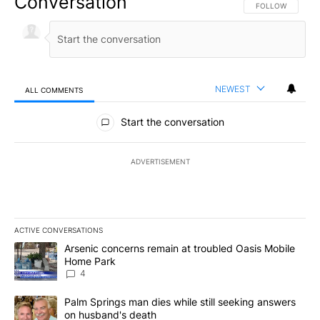
Conversation
FOLLOW THIS CO
FOLLOW
NEWEST
ALL COMMENTS
All Comments
Start the conversation
ADVERTISEMENT
ACTIVE CONVERSATIONS
The following is a list of the most commented articles in the last 7
A trending article titled "Arsenic concerns remain at troubled O
Arsenic concerns remain at troubled Oasis Mobile
Home Park
4
A trending article titled "Palm Springs man dies while still seek
Palm Springs man dies while still seeking answers
on husband's death