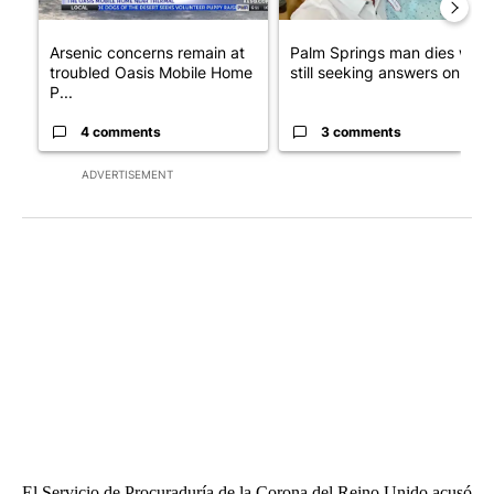
Arsenic concerns remain at
Palm Springs man dies whil
troubled Oasis Mobile Home
still seeking answers on hu..
P...
4 comments
3 comments
ADVERTISEMENT
El Servicio de Procuraduría de la Corona del Reino Unido acusó