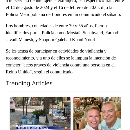
a un servicio de inteligencia extranjero,” en específico Irán, entre
el 14 de agosto de 2024 y el 16 de febrero de 2025, dijo la
Policía Metropolitana de Londres en un comunicado el sábado.
Los hombres, con edades de entre 39 y 55 años, fueron
identificados por la Policía como Mostafa Sepahvand, Farhad
Javadi Manesh, y Shapoor Qalehali Khani Noori.
Se les acusa de participar en actividades de vigilancia y
reconocimiento, y a uno de ellos se le imputa la intención de
cometer “actos graves de violencia contra una persona en el
Reino Unido”, según el comunicado.
Trending Articles
The following is a list of the most commented articles in the last 7
A trending article titled "Arsenic concerns remain at troubled
A trending article titled "Pa