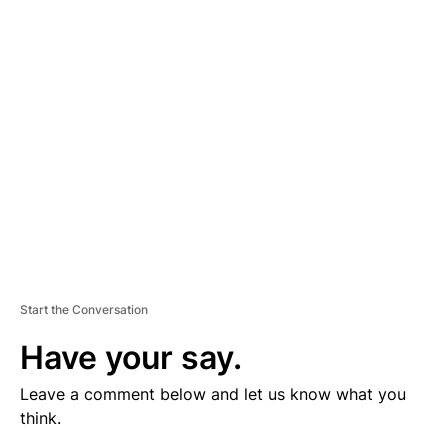
V
E
R
TI
S
E
M
E
N
T
Start the Conversation
Have your say.
Leave a comment below and let us know what you
think.