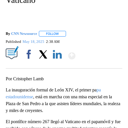
By
CNN Newsource
FOLLOW
FOLLOW "" TO RECEIVE NOTIFICATIONS ABOU
Published
May 18, 2025
2:38 AM
Show More
Facebook
X
LinkedIn
Por Cristopher Lamb
La inauguración formal de León XIV, el primer pa
pa
estadounidense
, está en marcha con una misa especial en la
Plaza de San Pedro a la que asisten líderes mundiales, la realeza
y miles de creyentes.
El pontífice número 267 llegó al Vaticano en el papamóvil y fue