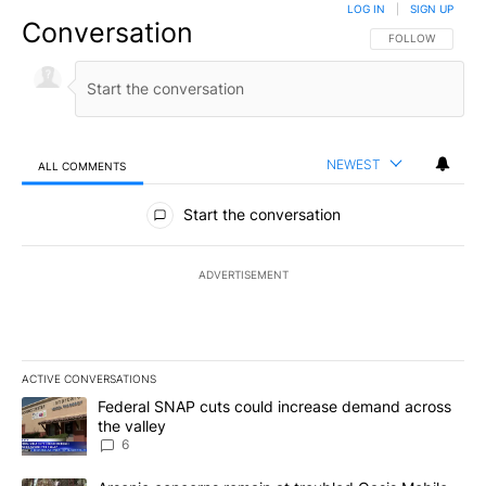
LOG IN
|
SIGN UP
Conversation
FOLLOW THIS CO
FOLLOW
NEWEST
ALL COMMENTS
All Comments
Start the conversation
ADVERTISEMENT
ACTIVE CONVERSATIONS
The following is a list of the most commented articles in the last 7
A trending article titled "Federal SNAP cuts could increase dema
Federal SNAP cuts could increase demand across
the valley
6