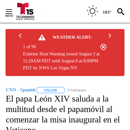
Skip
to
103°
Content
WEATHER ALERT:
1 of 96
Extreme Heat Warning issued August 3 at
11:29AM PDT until August 8 at 8:00PM
PDT by NWS Las Vegas NV
CNN - Spanish
5 Followers
FOLLOW
FOLLOW "CNN - SPANISH" TO RECEIVE NOTIFI
El papa León XIV saluda a la
multitud desde el papamóvil al
comenzar la misa inaugural en el
Vaticano