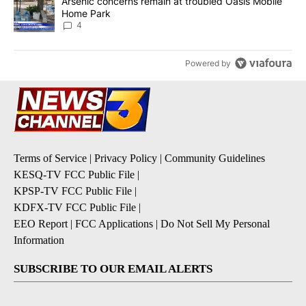
A trending article titled "Arsenic concerns remain at troubled O
Arsenic concerns remain at troubled Oasis Mobile
Home Park
4
Powered by
Terms of Service
|
Privacy Policy
|
Community Guidelines
KESQ-TV FCC Public File
|
KPSP-TV FCC Public File
|
KDFX-TV FCC Public File
|
EEO Report
|
FCC Applications
|
Do Not Sell My Personal
Information
SUBSCRIBE TO OUR EMAIL ALERTS