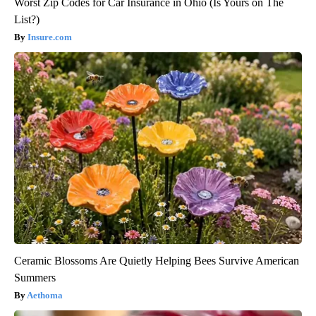
Worst Zip Codes for Car Insurance in Ohio (Is Yours on The
List?)
Insure.com
Ceramic Blossoms Are Quietly Helping Bees Survive American
Summers
Aethoma