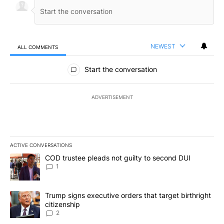
NEWEST
ALL COMMENTS
All Comments
Start the conversation
ADVERTISEMENT
ACTIVE CONVERSATIONS
The following is a list of the most commented articles in the last 7
A trending article titled "COD trustee pleads not guilty to secon
COD trustee pleads not guilty to second DUI
1
A trending article titled "Trump signs executive orders that targe
Trump signs executive orders that target birthright
citizenship
2