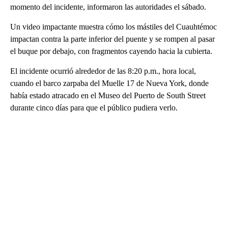
momento del incidente, informaron las autoridades el sábado.
Un video impactante muestra cómo los mástiles del Cuauhtémoc
impactan contra la parte inferior del puente y se rompen al pasar
el buque por debajo, con fragmentos cayendo hacia la cubierta.
El incidente ocurrió alrededor de las 8:20 p.m., hora local,
cuando el barco zarpaba del Muelle 17 de Nueva York, donde
había estado atracado en el Museo del Puerto de South Street
durante cinco días para que el público pudiera verlo.
A
D
V
E
R
TI
S
E
M
E
N
T