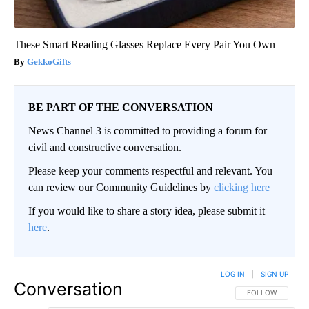
These Smart Reading Glasses Replace Every Pair You Own
GekkoGifts
BE PART OF THE CONVERSATION
News Channel 3 is committed to providing a forum for
civil and constructive conversation.
Please keep your comments respectful and relevant. You
can review our Community Guidelines by
clicking here
If you would like to share a story idea, please submit it
here
.
LOG IN
|
SIGN UP
Conversation
FOLLOW THIS CO
FOLLOW