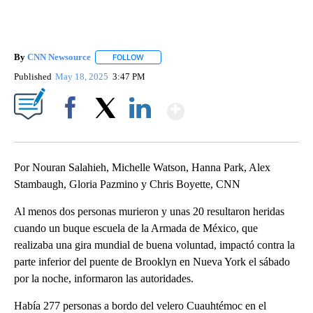
By
CNN Newsource
FOLLOW
FOLLOW "" TO RECEIVE NOTIFICATIONS ABOU
Published
May 18, 2025
3:47 PM
Show More
Facebook
X
LinkedIn
Por Nouran Salahieh, Michelle Watson, Hanna Park, Alex
Stambaugh, Gloria Pazmino y Chris Boyette, CNN
Al menos dos personas murieron y unas 20 resultaron heridas
cuando un buque escuela de la Armada de México, que
realizaba una gira mundial de buena voluntad, impactó contra la
parte inferior del puente de Brooklyn en Nueva York el sábado
por la noche, informaron las autoridades.
Había 277 personas a bordo del velero Cuauhtémoc en el