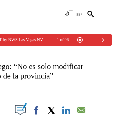
89°
PDT by NWS Las Vegas NV
1 of 96
TIFICATIONS ABOUT NEW PAGES ON "CNN - SPANISH".
ego: “No es solo modificar
o de la provincia”
ABOUT NEW PAGES ON "".
Facebook
X
LinkedIn
Email