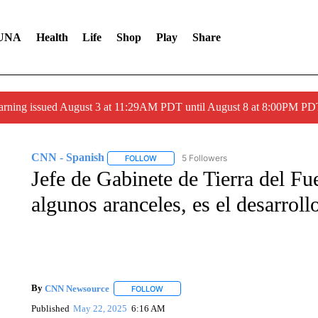
UNA
Health
Life
Shop
Play
Share
arning issued August 3 at 11:29AM PDT until August 8 at 8:00PM 
CNN - Spanish
5 Followers
FOLLOW
FOLLOW "CNN - SPANISH" TO RECEIVE NO
Jefe de Gabinete de Tierra del Fu
algunos aranceles, es el desarroll
By
CNN Newsource
FOLLOW
FOLLOW "" TO RECEIVE NOTIFICATIONS 
Published
May 22, 2025
6:16 AM