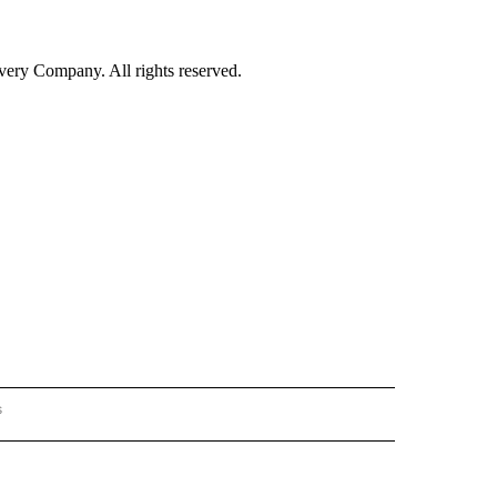
ry Company. All rights reserved.
s
PANISH" TO RECEIVE NOTIFICATIONS ABOUT NEW PAGES ON "CNN - SPANISH".