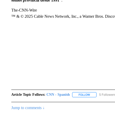
somos provincia desde 1991”
.
The-CNN-Wire
™ & © 2025 Cable News Network, Inc., a Warner Bros. Discove
Article Topic Follows:
CNN - Spanish
5 Follower
FOLLOW
FOLLOW "CNN - S
Jump to comments ↓