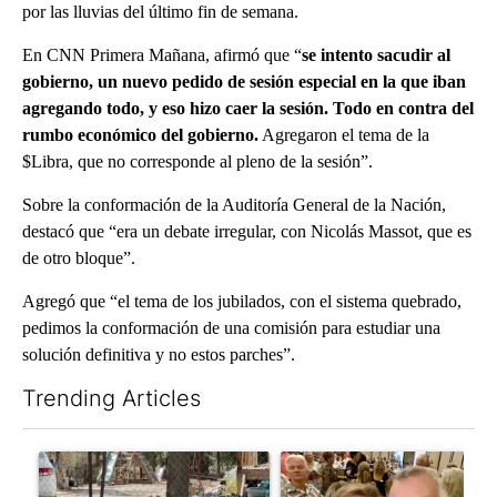
por las lluvias del último fin de semana.
En CNN Primera Mañana, afirmó que “
se intento sacudir al
gobierno, un nuevo pedido de sesión especial en la que iban
agregando todo, y eso hizo caer la sesión. Todo en contra del
rumbo económico del gobierno.
Agregaron el tema de la
$Libra, que no corresponde al pleno de la sesión”.
Sobre la conformación de la Auditoría General de la Nación,
destacó que “era un debate irregular, con Nicolás Massot, que es
de otro bloque”.
Agregó que “el tema de los jubilados, con el sistema quebrado,
pedimos la conformación de una comisión para estudiar una
solución definitiva y no estos parches”.
Trending Articles
The following is a list of the most commented articles in the last 7
A trending article titled "Arsenic concerns remain at troubled
A trending article titled "Pa