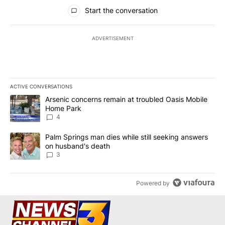
All Comments
Start the conversation
ADVERTISEMENT
ACTIVE CONVERSATIONS
The following is a list of the most commented articles in the last 7
A trending article titled "Arsenic concerns remain at troubled O
Arsenic concerns remain at troubled Oasis Mobile
Home Park
4
A trending article titled "Palm Springs man dies while still seek
Palm Springs man dies while still seeking answers
on husband's death
3
Powered by