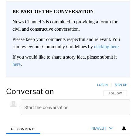
BE PART OF THE CONVERSATION
News Channel 3 is committed to providing a forum for
civil and constructive conversation.
Please keep your comments respectful and relevant. You
can review our Community Guidelines by
clicking here
If you would like to share a story idea, please submit it
here
.
LOG IN
|
SIGN UP
Conversation
FOLLOW THIS CO
FOLLOW
NEWEST
ALL COMMENTS