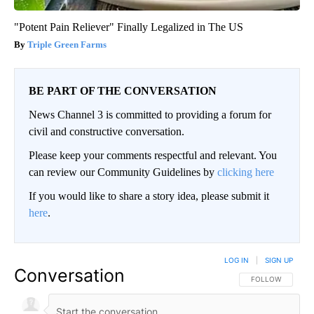
"Potent Pain Reliever" Finally Legalized in The US
Triple Green Farms
BE PART OF THE CONVERSATION
News Channel 3 is committed to providing a forum for
civil and constructive conversation.
Please keep your comments respectful and relevant. You
can review our Community Guidelines by
clicking here
If you would like to share a story idea, please submit it
here
.
LOG IN
|
SIGN UP
Conversation
FOLLOW THIS CO
FOLLOW