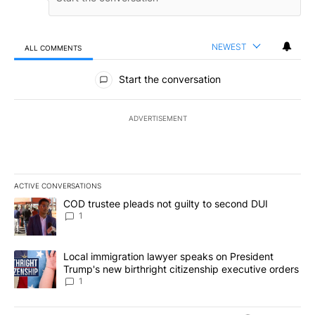
NEWEST
ALL COMMENTS
All Comments
Start the conversation
ADVERTISEMENT
ACTIVE CONVERSATIONS
The following is a list of the most commented articles in the last 7
A trending article titled "COD trustee pleads not guilty to secon
COD trustee pleads not guilty to second DUI
1
A trending article titled "Local immigration lawyer speaks on Pre
Local immigration lawyer speaks on President
Trump's new birthright citizenship executive orders
1