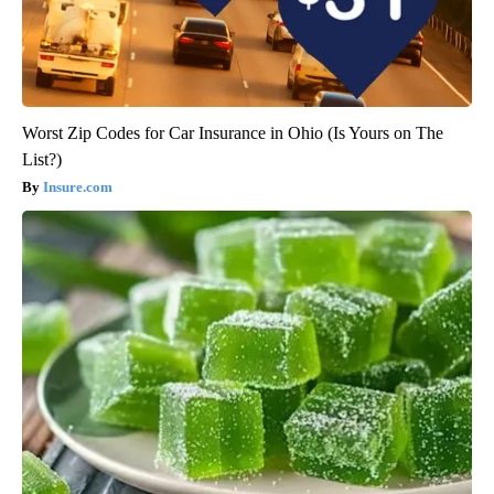
Worst Zip Codes for Car Insurance in Ohio (Is Yours on The
List?)
Insure.com