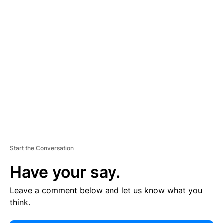
E
R
TI
S
E
M
E
N
T
Start the Conversation
Have your say.
Leave a comment below and let us know what you
think.