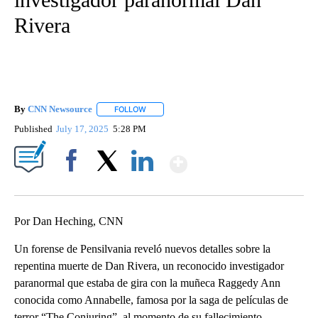
Rivera
By
CNN Newsource
FOLLOW
FOLLOW "" TO RECEIVE NOTIFICATIONS ABOU
Published
July 17, 2025
5:28 PM
Show More
Facebook
X
LinkedIn
Por Dan Heching, CNN
Un forense de Pensilvania reveló nuevos detalles sobre la
repentina muerte de Dan Rivera, un reconocido investigador
paranormal que estaba de gira con la muñeca Raggedy Ann
conocida como Annabelle, famosa por la saga de películas de
terror “The Conjuring”, al momento de su fallecimiento.