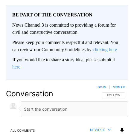
BE PART OF THE CONVERSATION
News Channel 3 is committed to providing a forum for
civil and constructive conversation.
Please keep your comments respectful and relevant. You
can review our Community Guidelines by
clicking here
If you would like to share a story idea, please submit it
here
.
LOG IN
|
SIGN UP
Conversation
FOLLOW THIS CO
FOLLOW
NEWEST
ALL COMMENTS