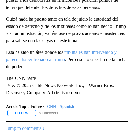
puesto a los demócratas en la incómoda posición política de
tener que defender los derechos de estas personas.
Quizá nada ha puesto tanto en tela de juicio la autoridad del
estado de derecho y de los tribunales como lo han hecho Trump
y su administración, valiéndose de provocaciones e insistencias
para salirse con las suyas en este tema.
Esta ha sido un área donde los
tribunales han intervenido y
parecen haber frenado a Trump
. Pero ese no es el fin de la lucha
de poder.
The-CNN-Wire
™ & © 2025 Cable News Network, Inc., a Warner Bros.
Discovery Company. All rights reserved.
Article Topic Follows:
CNN - Spanish
5 Followers
FOLLOW
FOLLOW "CNN - SPANISH" TO RECEIVE NOTIFICATIONS ABOUT NE
Jump to comments ↓