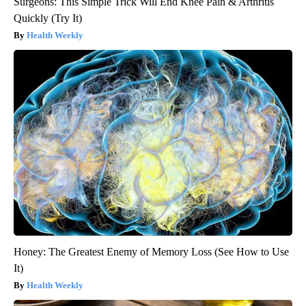
Surgeons: This Simple Trick Will End Knee Pain & Arthritis
Quickly (Try It)
Health Weekly
Honey: The Greatest Enemy of Memory Loss (See How to Use
It)
Health Weekly