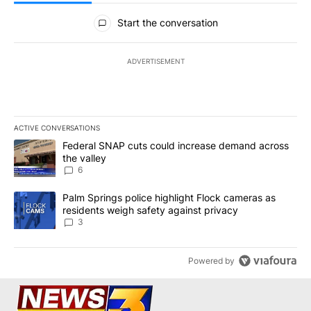
All Comments
Start the conversation
ADVERTISEMENT
ACTIVE CONVERSATIONS
The following is a list of the most commented articles in the last 7
A trending article titled "Federal SNAP cuts could increase dema
Federal SNAP cuts could increase demand across
the valley
6
A trending article titled "Palm Springs police highlight Flock ca
Palm Springs police highlight Flock cameras as
residents weigh safety against privacy
3
Powered by