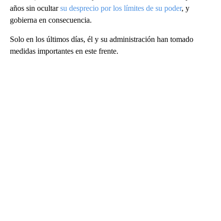
años sin ocultar
su desprecio por los límites de su poder
, y
gobierna en consecuencia.
Solo en los últimos días, él y su administración han tomado
medidas importantes en este frente.
A
D
V
E
R
TI
S
E
M
E
N
T