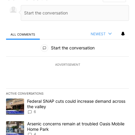
NEWEST
ALL COMMENTS
All Comments
Start the conversation
ADVERTISEMENT
ACTIVE CONVERSATIONS
The following is a list of the most commented articles in the last 7
A trending article titled "Federal SNAP cuts could increase dema
Federal SNAP cuts could increase demand across
the valley
6
A trending article titled "Arsenic concerns remain at troubled O
Arsenic concerns remain at troubled Oasis Mobile
Home Park
4