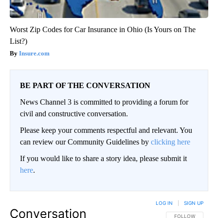
Worst Zip Codes for Car Insurance in Ohio (Is Yours on The
List?)
Insure.com
BE PART OF THE CONVERSATION
News Channel 3 is committed to providing a forum for
civil and constructive conversation.
Please keep your comments respectful and relevant. You
can review our Community Guidelines by
clicking here
If you would like to share a story idea, please submit it
here
.
LOG IN
|
SIGN UP
Conversation
FOLLOW THIS CO
FOLLOW