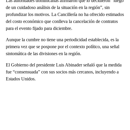
Las autoridades dominicanas afirmaron que lo decidieron “luego
de un cuidadoso análisis de la situación en la región”, sin
profundizar los motivos. La Cancillería no ha ofrecido estimados
del costo económico que conlleva la cancelación de contratos
para el evento fijado para diciembre.
Aunque la cumbre no tiene una periodicidad establecida, es la
primera vez que se pospone por el contexto político, una señal
sintomática de las divisiones en la región.
El Gobierno del presidente Luis Abinader señaló que la medida
fue “consensuada” con sus socios más cercanos, incluyendo a
Estados Unidos.
A
D
V
E
R
TI
S
E
M
E
N