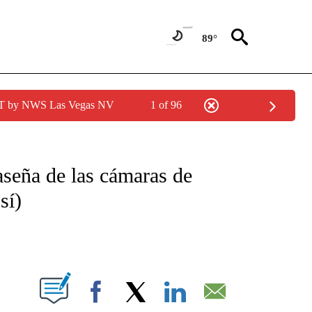
89°
PDT by NWS Las Vegas NV
1 of 96
TIFICATIONS ABOUT NEW PAGES ON "CNN - SPANISH".
aseña de las cámaras de
sí)
ABOUT NEW PAGES ON "".
Facebook
X
LinkedIn
Email