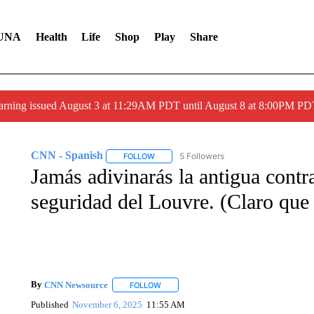
UNA
Health
Life
Shop
Play
Share
arning issued August 3 at 11:29AM PDT until August 8 at 8:00PM 
CNN - Spanish
5 Followers
FOLLOW
FOLLOW "CNN - SPANISH" TO RECEIVE NO
Jamás adivinarás la antigua contr
seguridad del Louvre. (Claro que 
By
CNN Newsource
FOLLOW
FOLLOW "" TO RECEIVE NOTIFICATIONS 
Published
November 6, 2025
11:55 AM