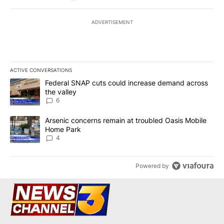
ADVERTISEMENT
ACTIVE CONVERSATIONS
The following is a list of the most commented articles in the last 7
A trending article titled "Federal SNAP cuts could increase dema
Federal SNAP cuts could increase demand across
the valley
6
A trending article titled "Arsenic concerns remain at troubled O
Arsenic concerns remain at troubled Oasis Mobile
Home Park
4
Powered by