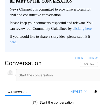
BE PART OF THE CONVERSATION
News Channel 3 is committed to providing a forum for
civil and constructive conversation.
Please keep your comments respectful and relevant. You
can review our Community Guidelines by
clicking here
If you would like to share a story idea, please submit it
here
.
LOG IN
|
SIGN UP
Conversation
FOLLOW THIS CO
FOLLOW
NEWEST
ALL COMMENTS
All Comments
Start the conversation