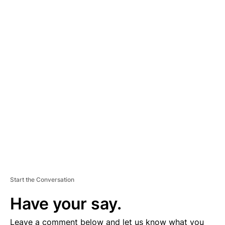
A
D
V
E
R
TI
S
E
M
E
N
T
Start the Conversation
Have your say.
Leave a comment below and let us know what you