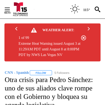
Skip
to
115°
Content
WEATHER ALERT:
1 of 99
Extreme Heat Warning issued August 3 at
11:29AM PDT until August 8 at 8:00PM
PDT by NWS Las Vegas NV
CNN - Spanish
5 Followers
FOLLOW
FOLLOW "CNN - SPANISH" TO RECEIVE NOTIFI
Otra crisis para Pedro Sánchez:
uno de sus aliados clave rompe
con el Gobierno y bloquea su
agenda legislativa