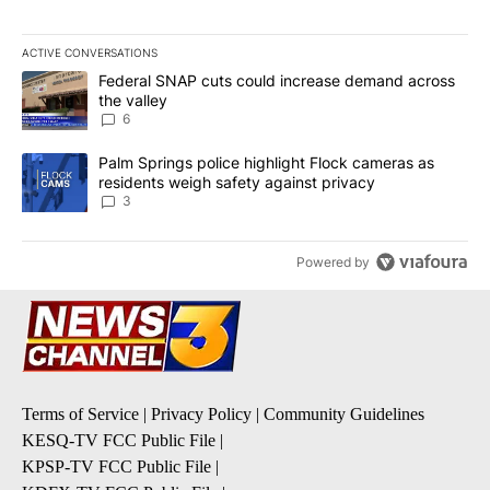
ACTIVE CONVERSATIONS
The following is a list of the most commented articles in the last 7
A trending article titled "Federal SNAP cuts could increase dema
Federal SNAP cuts could increase demand across
the valley
6
A trending article titled "Palm Springs police highlight Flock ca
Palm Springs police highlight Flock cameras as
residents weigh safety against privacy
3
Powered by
Terms of Service
|
Privacy Policy
|
Community Guidelines
KESQ-TV FCC Public File
|
KPSP-TV FCC Public File
|