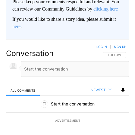
Please keep your comments respectful and relevant. You
can review our Community Guidelines by
clicking here
If you would like to share a story idea, please submit it
here
.
LOG IN
|
SIGN UP
Conversation
FOLLOW THIS CO
FOLLOW
NEWEST
ALL COMMENTS
All Comments
Start the conversation
ADVERTISEMENT