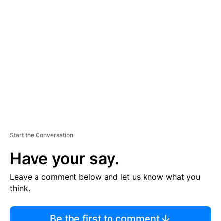
TI
S
E
M
E
N
T
Start the Conversation
Have your say.
Leave a comment below and let us know what you
think.
Be the first to comment