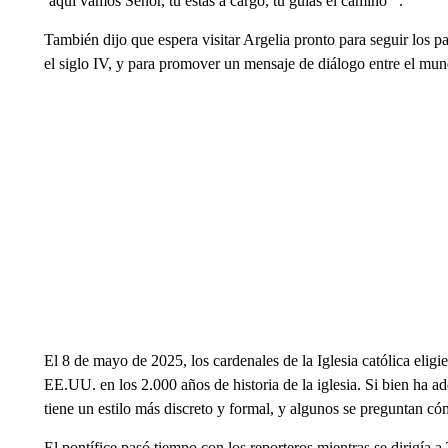
‘aquí vamos Señor, tú estás a cargo, tú guías el camino’”.
También dijo que espera visitar Argelia pronto para seguir los p
el siglo IV, y para promover un mensaje de diálogo entre el mu
El 8 de mayo de 2025, los cardenales de la Iglesia católica eligi
EE.UU. en los 2.000 años de historia de la iglesia. Si bien ha 
tiene un estilo más discreto y formal, y algunos se preguntan cóm
El pontífice pasó tiempo con los reporteros mientras se dirigía