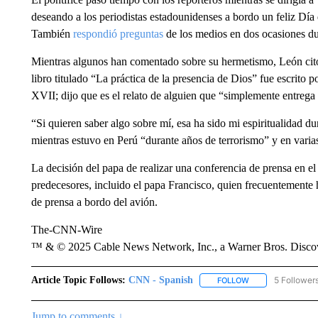
deseando a los periodistas estadounidenses a bordo un feliz Día
También
respondió preguntas
de los medios en dos ocasiones dura
Mientras algunos han comentado sobre su hermetismo, León citó 
libro titulado “La práctica de la presencia de Dios” fue escrito 
XVII; dijo que es el relato de alguien que “simplemente entrega 
“Si quieren saber algo sobre mí, esa ha sido mi espiritualidad d
mientras estuvo en Perú “durante años de terrorismo” y en varias
La decisión del papa de realizar una conferencia de prensa en el
predecesores, incluido el papa Francisco, quien frecuentemente 
de prensa a bordo del avión.
The-CNN-Wire
™ & © 2025 Cable News Network, Inc., a Warner Bros. Discove
Article Topic Follows:
CNN - Spanish
5 Follower
FOLLOW
FOLLOW "CNN - S
Jump to comments ↓