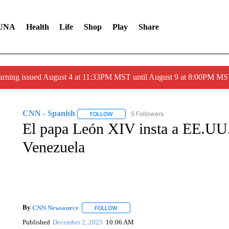
UNA
Health
Life
Shop
Play
Share
arning issued August 4 at 11:33PM MST until August 9 at 8:00PM 
CNN - Spanish
5 Followers
FOLLOW
FOLLOW "CNN - SPANISH" TO RECEIVE NO
El papa León XIV insta a EE.UU.
Venezuela
By
CNN Newsource
FOLLOW
FOLLOW "" TO RECEIVE NOTIFICATIONS 
Published
December 2, 2025
10:06 AM