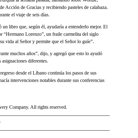
 de Acción de Gracias y recibiendo pasteles de calabaza.
nte el viaje de seis días.
un libro que, según él, ayudaría a entenderlo mejor. El
por “Hermano Lorenzo”, un fraile carmelita del siglo
su vida al Señor y permite que el Señor lo guíe”.
urante muchos años”, dijo, y agregó que esto lo ayudó
 asignaciones diferentes.
 regreso desde el Líbano continúa los pasos de sus
hacía intervenciones notables durante sus conferencias
ry Company. All rights reserved.
s
PANISH" TO RECEIVE NOTIFICATIONS ABOUT NEW PAGES ON "CNN - SPANISH".