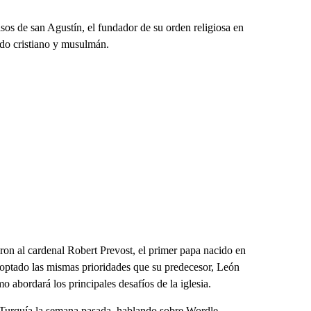
asos de san Agustín, el fundador de su orden religiosa en
ndo cristiano y musulmán.
eron al cardenal Robert Prevost, el primer papa nacido en
adoptado las mismas prioridades que su predecesor, León
o abordará los principales desafíos de la iglesia.
 a Turquía la semana pasada, hablando sobre Wordle,