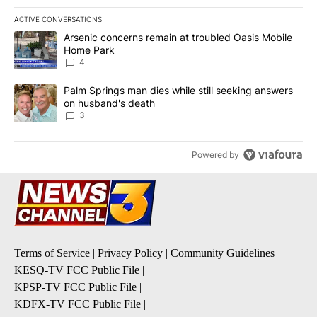
ACTIVE CONVERSATIONS
The following is a list of the most commented articles in the last 7
A trending article titled "Arsenic concerns remain at troubled O
Arsenic concerns remain at troubled Oasis Mobile
Home Park
4
A trending article titled "Palm Springs man dies while still seek
Palm Springs man dies while still seeking answers
on husband's death
3
Powered by
Terms of Service
|
Privacy Policy
|
Community Guidelines
KESQ-TV FCC Public File
|
KPSP-TV FCC Public File
|
KDFX-TV FCC Public File
|