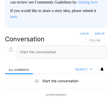
can review our Community Guidelines by
clicking here
If you would like to share a story idea, please submit it
here
.
LOG IN
|
SIGN UP
Conversation
FOLLOW THIS CO
FOLLOW
NEWEST
ALL COMMENTS
All Comments
Start the conversation
ADVERTISEMENT