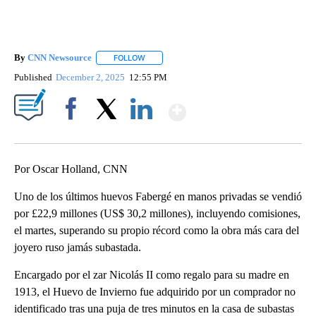
By
CNN Newsource
FOLLOW
FOLLOW "" TO RECEIVE NOTIFICATIONS ABOU
Published
December 2, 2025
12:55 PM
Show More
Facebook
X
LinkedIn
Por Oscar Holland, CNN
Uno de los últimos huevos Fabergé en manos privadas se vendió
por £22,9 millones (US$ 30,2 millones), incluyendo comisiones,
el martes, superando su propio récord como la obra más cara del
joyero ruso jamás subastada.
Encargado por el zar Nicolás II como regalo para su madre en
1913, el Huevo de Invierno fue adquirido por un comprador no
identificado tras una puja de tres minutos en la casa de subastas