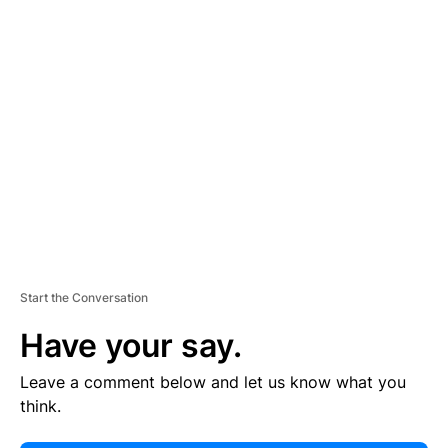
E
R
TI
S
E
M
E
N
T
Start the Conversation
Have your say.
Leave a comment below and let us know what you
think.