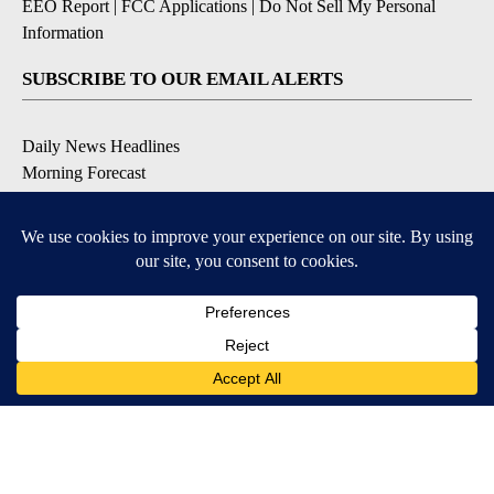
EEO Report
|
FCC Applications
|
Do Not Sell My Personal
Information
SUBSCRIBE TO OUR EMAIL ALERTS
Daily News Headlines
Morning Forecast
Breaking News
Severe Weather
Contests & Promotions
Coronavirus Updates
DOWNLOAD OUR APPS
Available for iOS and Android