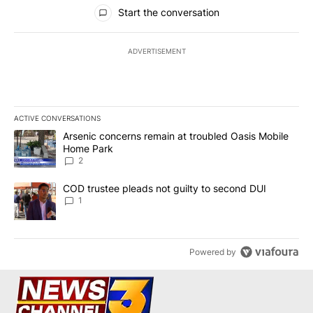
All Comments
Start the conversation
ADVERTISEMENT
ACTIVE CONVERSATIONS
The following is a list of the most commented articles in the last 7
A trending article titled "Arsenic concerns remain at troubled O
Arsenic concerns remain at troubled Oasis Mobile
Home Park
2
A trending article titled "COD trustee pleads not guilty to secon
COD trustee pleads not guilty to second DUI
1
Powered by