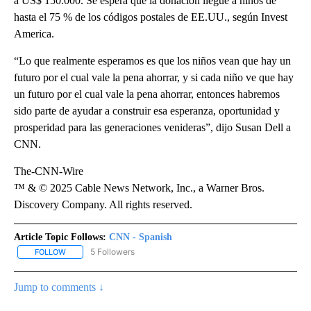
a US$ 150.000. Se espera que la donación llegue a niños de
hasta el 75 % de los códigos postales de EE.UU., según Invest
America.
“Lo que realmente esperamos es que los niños vean que hay un
futuro por el cual vale la pena ahorrar, y si cada niño ve que hay
un futuro por el cual vale la pena ahorrar, entonces habremos
sido parte de ayudar a construir esa esperanza, oportunidad y
prosperidad para las generaciones venideras”, dijo Susan Dell a
CNN.
The-CNN-Wire
™ & © 2025 Cable News Network, Inc., a Warner Bros.
Discovery Company. All rights reserved.
Article Topic Follows:
CNN - Spanish
5 Followers
FOLLOW
FOLLOW "CNN - SPANISH" TO RECEIVE NOTIFICATIONS ABOUT NE
Jump to comments ↓