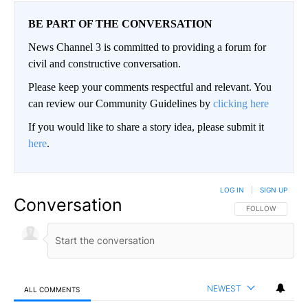
BE PART OF THE CONVERSATION
News Channel 3 is committed to providing a forum for
civil and constructive conversation.
Please keep your comments respectful and relevant. You
can review our Community Guidelines by
clicking here
If you would like to share a story idea, please submit it
here
.
LOG IN
|
SIGN UP
Conversation
FOLLOW THIS CO
FOLLOW
NEWEST
ALL COMMENTS