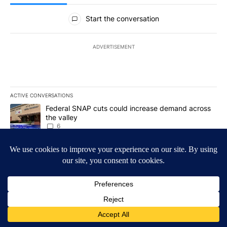
All Comments
Start the conversation
ADVERTISEMENT
ACTIVE CONVERSATIONS
The following is a list of the most commented articles in the last 7
A trending article titled "Federal SNAP cuts could increase dema
Federal SNAP cuts could increase demand across
the valley
6
A trending article titled "Arsenic concerns remain at troubled O
Arsenic concerns remain at troubled Oasis Mobile
Home Park
4
Powered by