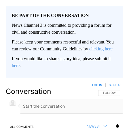
BE PART OF THE CONVERSATION
News Channel 3 is committed to providing a forum for
civil and constructive conversation.
Please keep your comments respectful and relevant. You
can review our Community Guidelines by
clicking here
If you would like to share a story idea, please submit it
here
.
LOG IN
|
SIGN UP
Conversation
FOLLOW THIS CO
FOLLOW
NEWEST
ALL COMMENTS