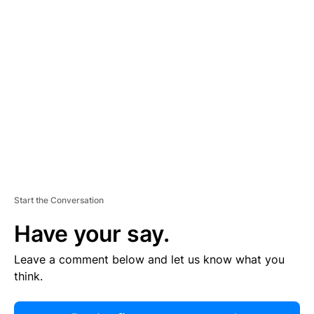
R
TI
S
E
M
E
N
T
Start the Conversation
Have your say.
Leave a comment below and let us know what you
think.