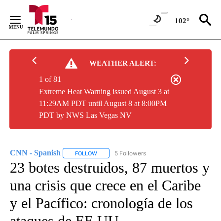
Skip
to
102°
Content
WEATHER ALERT:
1 of 81
Extreme Heat Warning issued August 3 at
11:29AM PDT until August 8 at 8:00PM
PDT by NWS Las Vegas NV
CNN - Spanish
5 Followers
FOLLOW
FOLLOW "CNN - SPANISH" TO RECEIVE NOTIFI
23 botes destruidos, 87 muertos y
una crisis que crece en el Caribe
y el Pacífico: cronología de los
ataques de EE.UU.