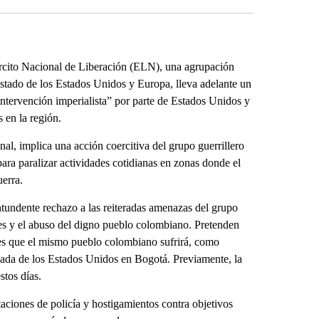
ército Nacional de Liberación (ELN), una agrupación
stado de los Estados Unidos y Europa, lleva adelante un
tervención imperialista” por parte de Estados Unidos y
s en la región.
onal, implica una acción coercitiva del grupo guerrillero
 para paralizar actividades cotidianas en zonas donde el
uerra.
undente rechazo a las reiteradas amenazas del grupo
ues y el abuso del digno pueblo colombiano. Pretenden
o es que el mismo pueblo colombiano sufrirá, como
ajada de los Estados Unidos en Bogotá. Previamente, la
tos días.
taciones de policía y hostigamientos contra objetivos