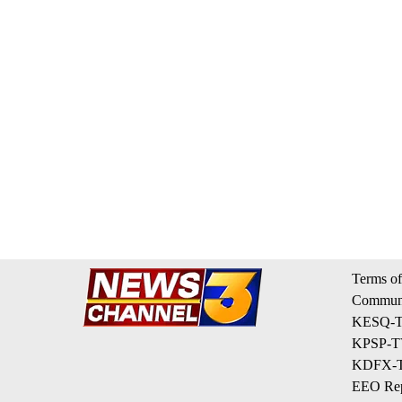
Terms of
Communi
KESQ-TV
KPSP-TV
KDFX-TV
EEO Rep