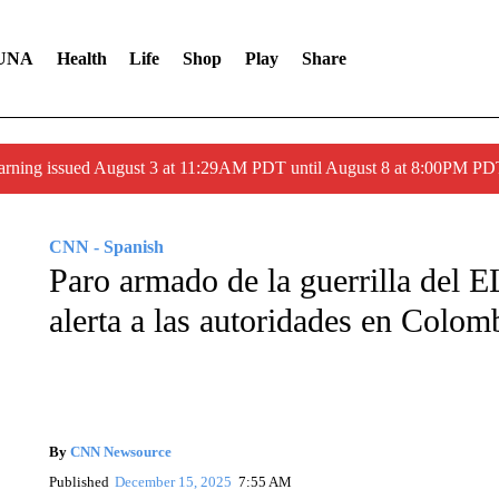
UNA
Health
Life
Shop
Play
Share
arning issued August 3 at 11:29AM PDT until August 8 at 8:00PM 
CNN - Spanish
Paro armado de la guerrilla del
alerta a las autoridades en Colom
By
CNN Newsource
Published
December 15, 2025
7:55 AM