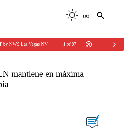
102°
PDT by NWS Las Vegas NV
1 of 87
 ELN mantiene en máxima
bia