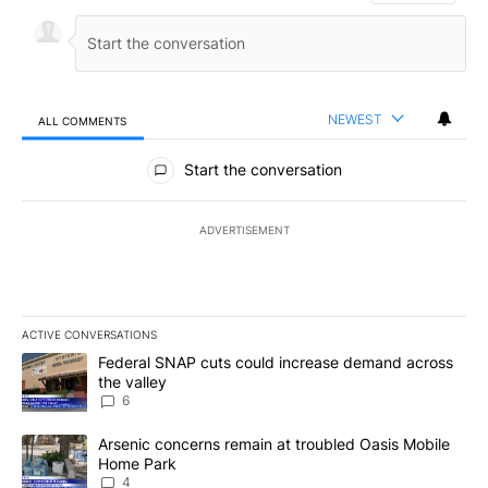
NEWEST
ALL COMMENTS
All Comments
Start the conversation
ADVERTISEMENT
ACTIVE CONVERSATIONS
The following is a list of the most commented articles in the last 7
A trending article titled "Federal SNAP cuts could increase dema
Federal SNAP cuts could increase demand across
the valley
6
A trending article titled "Arsenic concerns remain at troubled O
Arsenic concerns remain at troubled Oasis Mobile
Home Park
4