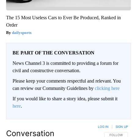
The 15 Most Useless Cars to Ever Be Produced, Ranked in
Order
dailysportx
BE PART OF THE CONVERSATION
News Channel 3 is committed to providing a forum for
civil and constructive conversation.
Please keep your comments respectful and relevant. You
can review our Community Guidelines by
clicking here
If you would like to share a story idea, please submit it
here
.
LOG IN
|
SIGN UP
Conversation
FOLLOW THIS CO
FOLLOW