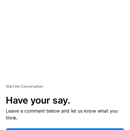
E
R
TI
S
E
M
E
N
T
Start the Conversation
Have your say.
Leave a comment below and let us know what you
think.