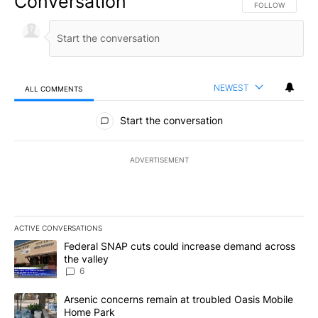
Conversation
FOLLOW THIS CO
FOLLOW
NEWEST
ALL COMMENTS
All Comments
Start the conversation
ADVERTISEMENT
ACTIVE CONVERSATIONS
The following is a list of the most commented articles in the last 7
A trending article titled "Federal SNAP cuts could increase dema
Federal SNAP cuts could increase demand across
the valley
6
A trending article titled "Arsenic concerns remain at troubled O
Arsenic concerns remain at troubled Oasis Mobile
Home Park