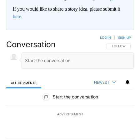
If you would like to share a story idea, please submit it
here
.
LOG IN
|
SIGN UP
Conversation
FOLLOW THIS CO
FOLLOW
NEWEST
ALL COMMENTS
All Comments
Start the conversation
ADVERTISEMENT