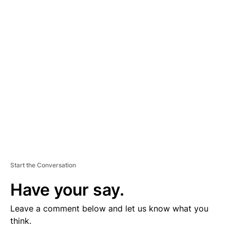
D
V
E
R
TI
S
E
M
E
N
T
Start the Conversation
Have your say.
Leave a comment below and let us know what you
think.