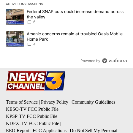
ACTIVE CONVERSATIONS
The following is a list of the most commented articles in the last 7
A trending article titled "Federal SNAP cuts could increase dema
Federal SNAP cuts could increase demand across
the valley
6
A trending article titled "Arsenic concerns remain at troubled O
Arsenic concerns remain at troubled Oasis Mobile
Home Park
4
Powered by
Terms of Service
|
Privacy Policy
|
Community Guidelines
KESQ-TV FCC Public File
|
KPSP-TV FCC Public File
|
KDFX-TV FCC Public File
|
EEO Report
|
FCC Applications
|
Do Not Sell My Personal